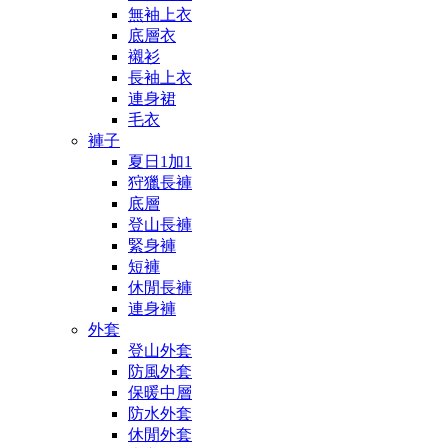
無袖上衣
底層衣
襯衫
長袖上衣
連身裙
毛衣
褲子
夏日1加1
狩獵長褲
底層
登山長褲
緊身褲
短褲
休閒長褲
連身褲
外套
登山外套
防風外套
保暖中層
防水外套
休閒外套