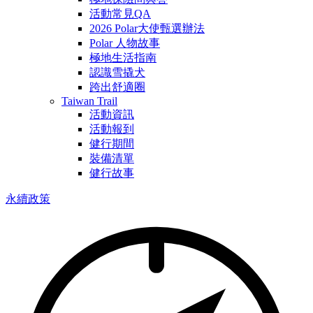
活動常見QA
2026 Polar大使甄選辦法
Polar 人物故事
極地生活指南
認識雪撬犬
跨出舒適圈
Taiwan Trail
活動資訊
活動報到
健行期間
裝備清單
健行故事
永續政策