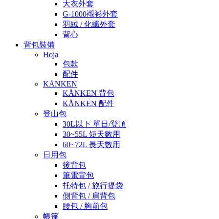
大衣外套
G-1000襯衫外套
羽絨 / 化纖外套
背心
背包裝備
Hoja
包款
配件
KÅNKEN
KÅNKEN 背包
KÅNKEN 配件
登山包
30L以下 單日/登頂
30~55L 短天數用
60~72L 長天數用
日用包
後背包
筆電背包
托特包 / 旅行提袋
側背包 / 肩背包
腰包 / 胸前包
帳篷