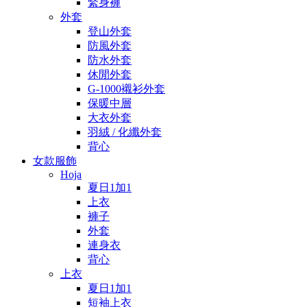
緊身褲
外套
登山外套
防風外套
防水外套
休閒外套
G-1000襯衫外套
保暖中層
大衣外套
羽絨 / 化纖外套
背心
女款服飾
Hoja
夏日1加1
上衣
褲子
外套
連身衣
背心
上衣
夏日1加1
短袖上衣