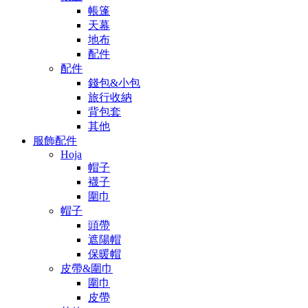
帳篷
天幕
地布
配件
配件
錢包&小包
旅行收納
背包套
其他
服飾配件
Hoja
帽子
襪子
圍巾
帽子
頭帶
遮陽帽
保暖帽
皮帶&圍巾
圍巾
皮帶