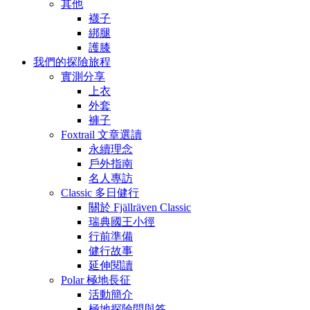
其他
襪子
綁腿
護膝
我們的探險旅程
實測分享
上衣
外套
褲子
Foxtrail 文章選讀
永續理念
戶外指南
名人專訪
Classic 多日健行
關於 Fjällräven Classic
瑞典國王小徑
行前準備
健行故事
延伸閱讀
Polar 極地長征
活動簡介
極地探險問與答