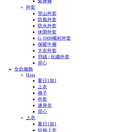
緊身褲
外套
登山外套
防風外套
防水外套
休閒外套
G-1000襯衫外套
保暖中層
大衣外套
羽絨 / 化纖外套
背心
女款服飾
Hoja
夏日1加1
上衣
褲子
外套
連身衣
背心
上衣
夏日1加1
短袖上衣