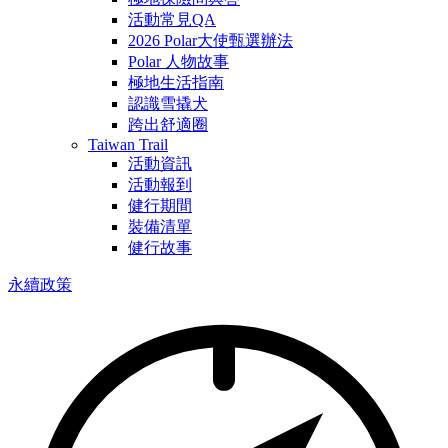
活動常見QA
2026 Polar大使甄選辦法
Polar 人物故事
極地生活指南
認識雪撬犬
跨出舒適圈
Taiwan Trail
活動資訊
活動報到
健行期間
裝備清單
健行故事
永續政策