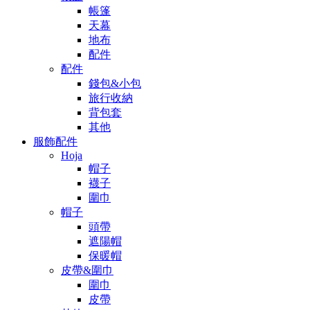
帳篷
天幕
地布
配件
配件
錢包&小包
旅行收納
背包套
其他
服飾配件
Hoja
帽子
襪子
圍巾
帽子
頭帶
遮陽帽
保暖帽
皮帶&圍巾
圍巾
皮帶