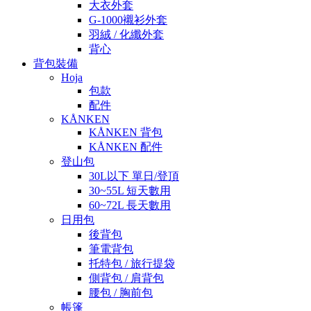
大衣外套
G-1000襯衫外套
羽絨 / 化纖外套
背心
背包裝備
Hoja
包款
配件
KÅNKEN
KÅNKEN 背包
KÅNKEN 配件
登山包
30L以下 單日/登頂
30~55L 短天數用
60~72L 長天數用
日用包
後背包
筆電背包
托特包 / 旅行提袋
側背包 / 肩背包
腰包 / 胸前包
帳篷