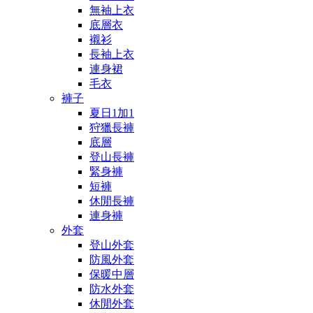
無袖上衣
底層衣
襯衫
長袖上衣
連身裙
毛衣
褲子
夏日1加1
狩獵長褲
底層
登山長褲
緊身褲
短褲
休閒長褲
連身褲
外套
登山外套
防風外套
保暖中層
防水外套
休閒外套