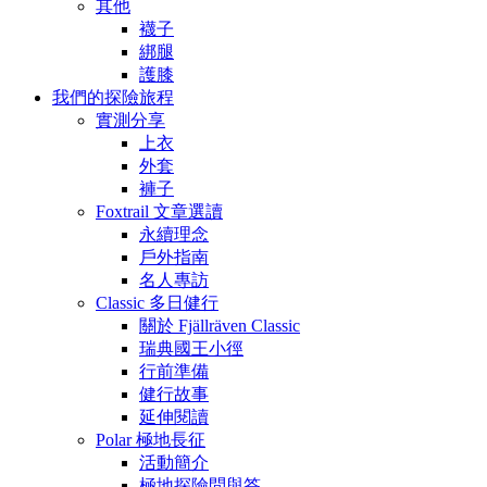
其他
襪子
綁腿
護膝
我們的探險旅程
實測分享
上衣
外套
褲子
Foxtrail 文章選讀
永續理念
戶外指南
名人專訪
Classic 多日健行
關於 Fjällräven Classic
瑞典國王小徑
行前準備
健行故事
延伸閱讀
Polar 極地長征
活動簡介
極地探險問與答