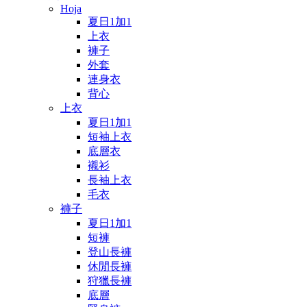
Hoja
夏日1加1
上衣
褲子
外套
連身衣
背心
上衣
夏日1加1
短袖上衣
底層衣
襯衫
長袖上衣
毛衣
褲子
夏日1加1
短褲
登山長褲
休閒長褲
狩獵長褲
底層