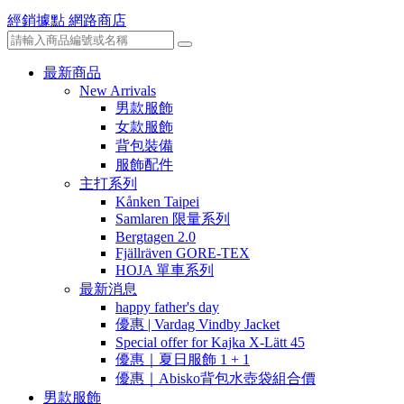
經銷據點
網路商店
最新商品
New Arrivals
男款服飾
女款服飾
背包裝備
服飾配件
主打系列
Kånken Taipei
Samlaren 限量系列
Bergtagen 2.0
Fjällräven GORE-TEX
HOJA 單車系列
最新消息
happy father's day
優惠 | Vardag Vindby Jacket
Special offer for Kajka X-Lätt 45
優惠｜夏日服飾 1 + 1
優惠｜Abisko背包水壺袋組合價
男款服飾