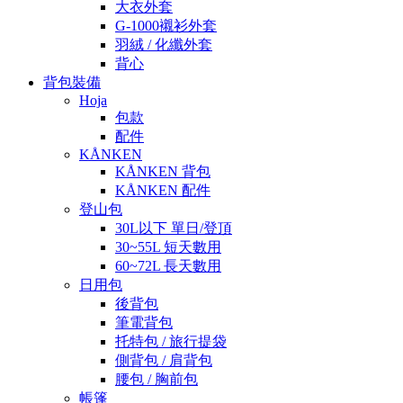
大衣外套
G-1000襯衫外套
羽絨 / 化纖外套
背心
背包裝備
Hoja
包款
配件
KÅNKEN
KÅNKEN 背包
KÅNKEN 配件
登山包
30L以下 單日/登頂
30~55L 短天數用
60~72L 長天數用
日用包
後背包
筆電背包
托特包 / 旅行提袋
側背包 / 肩背包
腰包 / 胸前包
帳篷