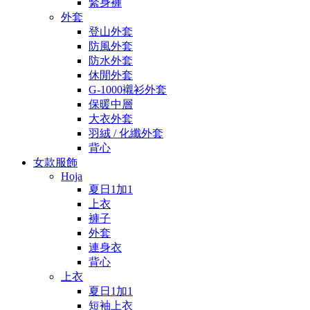
緊身褲
外套
登山外套
防風外套
防水外套
休閒外套
G-1000襯衫外套
保暖中層
大衣外套
羽絨 / 化纖外套
背心
女款服飾
Hoja
夏日1加1
上衣
褲子
外套
連身衣
背心
上衣
夏日1加1
短袖上衣