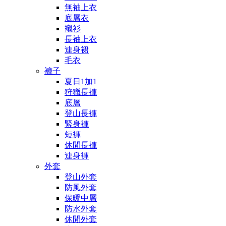
無袖上衣
底層衣
襯衫
長袖上衣
連身裙
毛衣
褲子
夏日1加1
狩獵長褲
底層
登山長褲
緊身褲
短褲
休閒長褲
連身褲
外套
登山外套
防風外套
保暖中層
防水外套
休閒外套