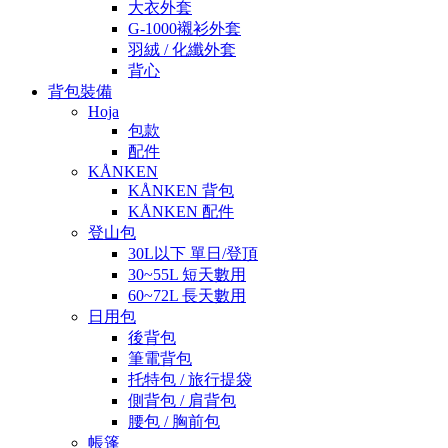
大衣外套
G-1000襯衫外套
羽絨 / 化纖外套
背心
背包裝備
Hoja
包款
配件
KÅNKEN
KÅNKEN 背包
KÅNKEN 配件
登山包
30L以下 單日/登頂
30~55L 短天數用
60~72L 長天數用
日用包
後背包
筆電背包
托特包 / 旅行提袋
側背包 / 肩背包
腰包 / 胸前包
帳篷