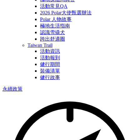
活動常見QA
2026 Polar大使甄選辦法
Polar 人物故事
極地生活指南
認識雪撬犬
跨出舒適圈
Taiwan Trail
活動資訊
活動報到
健行期間
裝備清單
健行故事
永續政策