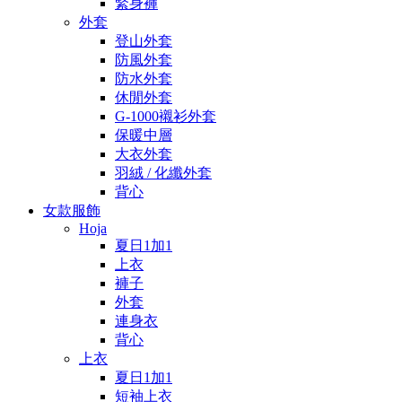
緊身褲
外套
登山外套
防風外套
防水外套
休閒外套
G-1000襯衫外套
保暖中層
大衣外套
羽絨 / 化纖外套
背心
女款服飾
Hoja
夏日1加1
上衣
褲子
外套
連身衣
背心
上衣
夏日1加1
短袖上衣