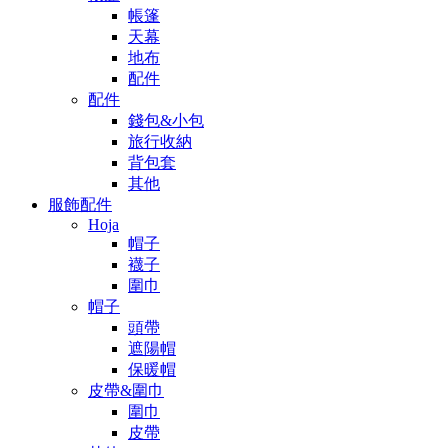
帳篷
天幕
地布
配件
配件
錢包&小包
旅行收納
背包套
其他
服飾配件
Hoja
帽子
襪子
圍巾
帽子
頭帶
遮陽帽
保暖帽
皮帶&圍巾
圍巾
皮帶