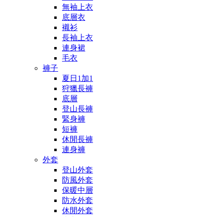
無袖上衣
底層衣
襯衫
長袖上衣
連身裙
毛衣
褲子
夏日1加1
狩獵長褲
底層
登山長褲
緊身褲
短褲
休閒長褲
連身褲
外套
登山外套
防風外套
保暖中層
防水外套
休閒外套