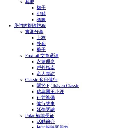
其他
襪子
綁腿
護膝
我們的探險旅程
實測分享
上衣
外套
褲子
Foxtrail 文章選讀
永續理念
戶外指南
名人專訪
Classic 多日健行
關於 Fjällräven Classic
瑞典國王小徑
行前準備
健行故事
延伸閱讀
Polar 極地長征
活動簡介
極地探險問與答