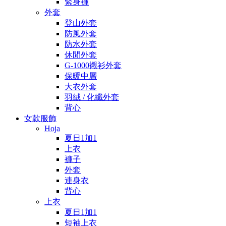
緊身褲
外套
登山外套
防風外套
防水外套
休閒外套
G-1000襯衫外套
保暖中層
大衣外套
羽絨 / 化纖外套
背心
女款服飾
Hoja
夏日1加1
上衣
褲子
外套
連身衣
背心
上衣
夏日1加1
短袖上衣