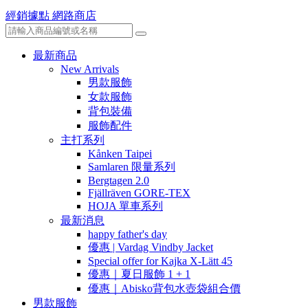
經銷據點
網路商店
最新商品
New Arrivals
男款服飾
女款服飾
背包裝備
服飾配件
主打系列
Kånken Taipei
Samlaren 限量系列
Bergtagen 2.0
Fjällräven GORE-TEX
HOJA 單車系列
最新消息
happy father's day
優惠 | Vardag Vindby Jacket
Special offer for Kajka X-Lätt 45
優惠｜夏日服飾 1 + 1
優惠｜Abisko背包水壺袋組合價
男款服飾