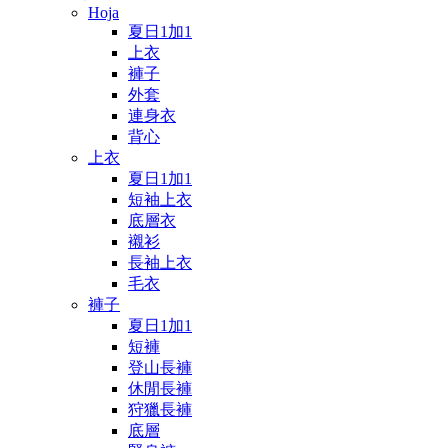
Hoja
夏日1加1
上衣
褲子
外套
連身衣
背心
上衣
夏日1加1
短袖上衣
底層衣
襯衫
長袖上衣
毛衣
褲子
夏日1加1
短褲
登山長褲
休閒長褲
狩獵長褲
底層