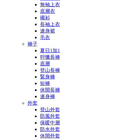
無袖上衣
底層衣
襯衫
長袖上衣
連身裙
毛衣
褲子
夏日1加1
狩獵長褲
底層
登山長褲
緊身褲
短褲
休閒長褲
連身褲
外套
登山外套
防風外套
保暖中層
防水外套
休閒外套