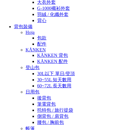
大衣外套
G-1000襯衫外套
羽絨 / 化纖外套
背心
背包裝備
Hoja
包款
配件
KÅNKEN
KÅNKEN 背包
KÅNKEN 配件
登山包
30L以下 單日/登頂
30~55L 短天數用
60~72L 長天數用
日用包
後背包
筆電背包
托特包 / 旅行提袋
側背包 / 肩背包
腰包 / 胸前包
帳篷