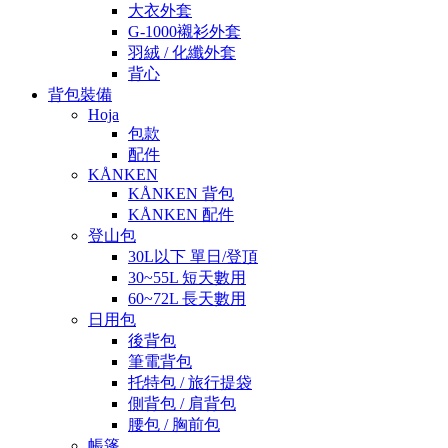
大衣外套
G-1000襯衫外套
羽絨 / 化纖外套
背心
背包裝備
Hoja
包款
配件
KÅNKEN
KÅNKEN 背包
KÅNKEN 配件
登山包
30L以下 單日/登頂
30~55L 短天數用
60~72L 長天數用
日用包
後背包
筆電背包
托特包 / 旅行提袋
側背包 / 肩背包
腰包 / 胸前包
帳篷