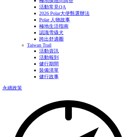
極地探險問與答
活動常見QA
2026 Polar大使甄選辦法
Polar 人物故事
極地生活指南
認識雪撬犬
跨出舒適圈
Taiwan Trail
活動資訊
活動報到
健行期間
裝備清單
健行故事
永續政策