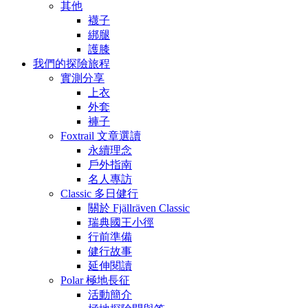
其他
襪子
綁腿
護膝
我們的探險旅程
實測分享
上衣
外套
褲子
Foxtrail 文章選讀
永續理念
戶外指南
名人專訪
Classic 多日健行
關於 Fjällräven Classic
瑞典國王小徑
行前準備
健行故事
延伸閱讀
Polar 極地長征
活動簡介