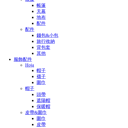
帳篷
天幕
地布
配件
配件
錢包&小包
旅行收納
背包套
其他
服飾配件
Hoja
帽子
襪子
圍巾
帽子
頭帶
遮陽帽
保暖帽
皮帶&圍巾
圍巾
皮帶