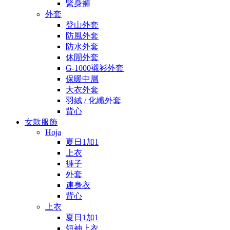
緊身褲
外套
登山外套
防風外套
防水外套
休閒外套
G-1000襯衫外套
保暖中層
大衣外套
羽絨 / 化纖外套
背心
女款服飾
Hoja
夏日1加1
上衣
褲子
外套
連身衣
背心
上衣
夏日1加1
短袖上衣