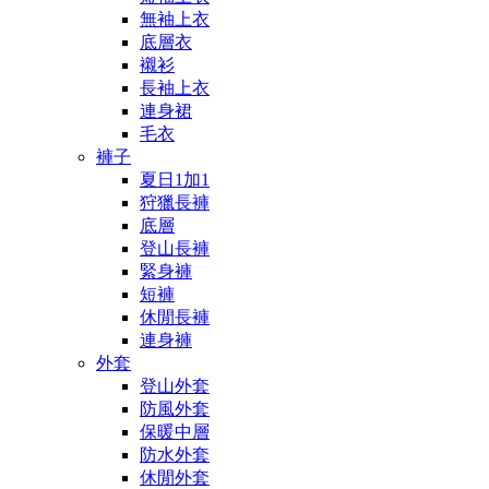
無袖上衣
底層衣
襯衫
長袖上衣
連身裙
毛衣
褲子
夏日1加1
狩獵長褲
底層
登山長褲
緊身褲
短褲
休閒長褲
連身褲
外套
登山外套
防風外套
保暖中層
防水外套
休閒外套