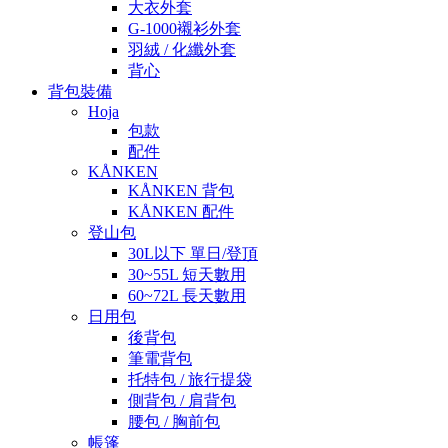
大衣外套
G-1000襯衫外套
羽絨 / 化纖外套
背心
背包裝備
Hoja
包款
配件
KÅNKEN
KÅNKEN 背包
KÅNKEN 配件
登山包
30L以下 單日/登頂
30~55L 短天數用
60~72L 長天數用
日用包
後背包
筆電背包
托特包 / 旅行提袋
側背包 / 肩背包
腰包 / 胸前包
帳篷