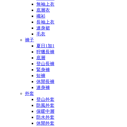
無袖上衣
底層衣
襯衫
長袖上衣
連身裙
毛衣
褲子
夏日1加1
狩獵長褲
底層
登山長褲
緊身褲
短褲
休閒長褲
連身褲
外套
登山外套
防風外套
保暖中層
防水外套
休閒外套