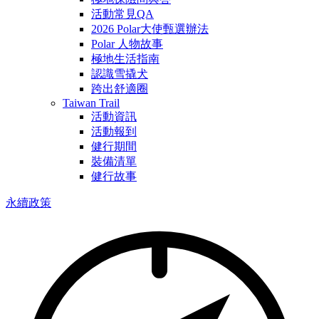
活動常見QA
2026 Polar大使甄選辦法
Polar 人物故事
極地生活指南
認識雪撬犬
跨出舒適圈
Taiwan Trail
活動資訊
活動報到
健行期間
裝備清單
健行故事
永續政策