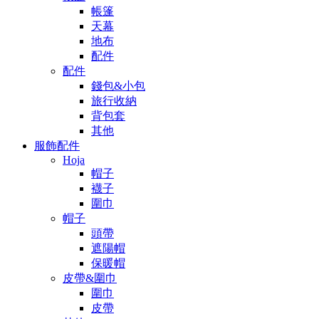
帳篷
天幕
地布
配件
配件
錢包&小包
旅行收納
背包套
其他
服飾配件
Hoja
帽子
襪子
圍巾
帽子
頭帶
遮陽帽
保暖帽
皮帶&圍巾
圍巾
皮帶