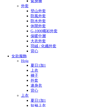
緊身褲
外套
登山外套
防風外套
防水外套
休閒外套
G-1000襯衫外套
保暖中層
大衣外套
羽絨 / 化纖外套
背心
女款服飾
Hoja
夏日1加1
上衣
褲子
外套
連身衣
背心
上衣
夏日1加1
短袖上衣