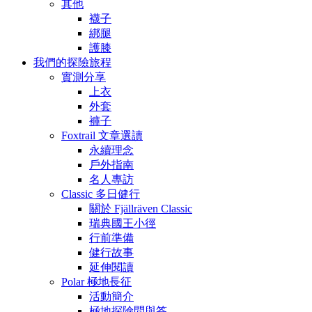
其他
襪子
綁腿
護膝
我們的探險旅程
實測分享
上衣
外套
褲子
Foxtrail 文章選讀
永續理念
戶外指南
名人專訪
Classic 多日健行
關於 Fjällräven Classic
瑞典國王小徑
行前準備
健行故事
延伸閱讀
Polar 極地長征
活動簡介
極地探險問與答