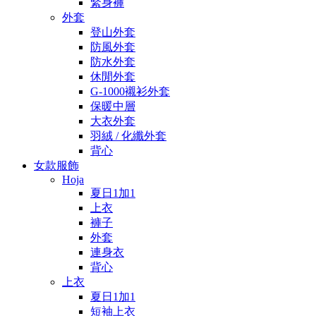
緊身褲
外套
登山外套
防風外套
防水外套
休閒外套
G-1000襯衫外套
保暖中層
大衣外套
羽絨 / 化纖外套
背心
女款服飾
Hoja
夏日1加1
上衣
褲子
外套
連身衣
背心
上衣
夏日1加1
短袖上衣