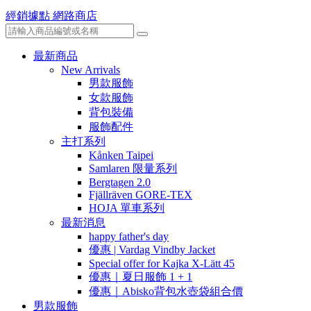
經銷據點
網路商店
最新商品
New Arrivals
男款服飾
女款服飾
背包裝備
服飾配件
主打系列
Kånken Taipei
Samlaren 限量系列
Bergtagen 2.0
Fjällräven GORE-TEX
HOJA 單車系列
最新消息
happy father's day
優惠 | Vardag Vindby Jacket
Special offer for Kajka X-Lätt 45
優惠｜夏日服飾 1 + 1
優惠｜Abisko背包水壺袋組合價
男款服飾