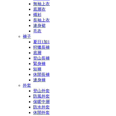
無袖上衣
底層衣
襯衫
長袖上衣
連身裙
毛衣
褲子
夏日1加1
狩獵長褲
底層
登山長褲
緊身褲
短褲
休閒長褲
連身褲
外套
登山外套
防風外套
保暖中層
防水外套
休閒外套