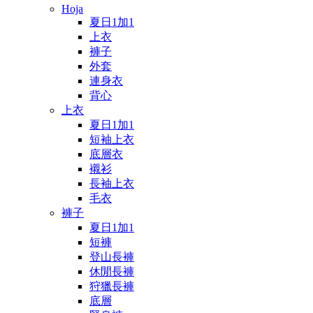
Hoja
夏日1加1
上衣
褲子
外套
連身衣
背心
上衣
夏日1加1
短袖上衣
底層衣
襯衫
長袖上衣
毛衣
褲子
夏日1加1
短褲
登山長褲
休閒長褲
狩獵長褲
底層