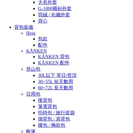
大衣外套
G-1000襯衫外套
羽絨 / 化纖外套
背心
背包裝備
Hoja
包款
配件
KÅNKEN
KÅNKEN 背包
KÅNKEN 配件
登山包
30L以下 單日/登頂
30~55L 短天數用
60~72L 長天數用
日用包
後背包
筆電背包
托特包 / 旅行提袋
側背包 / 肩背包
腰包 / 胸前包
帳篷