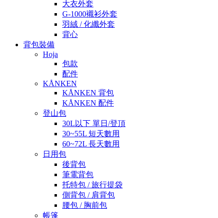
大衣外套
G-1000襯衫外套
羽絨 / 化纖外套
背心
背包裝備
Hoja
包款
配件
KÅNKEN
KÅNKEN 背包
KÅNKEN 配件
登山包
30L以下 單日/登頂
30~55L 短天數用
60~72L 長天數用
日用包
後背包
筆電背包
托特包 / 旅行提袋
側背包 / 肩背包
腰包 / 胸前包
帳篷