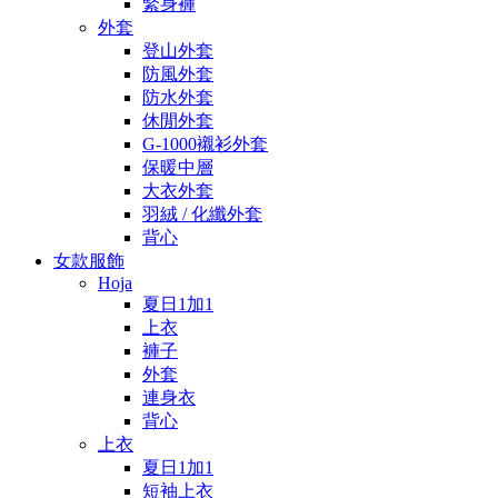
緊身褲
外套
登山外套
防風外套
防水外套
休閒外套
G-1000襯衫外套
保暖中層
大衣外套
羽絨 / 化纖外套
背心
女款服飾
Hoja
夏日1加1
上衣
褲子
外套
連身衣
背心
上衣
夏日1加1
短袖上衣