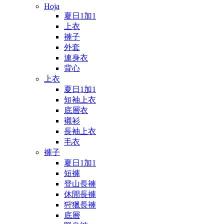
Hoja
夏日1加1
上衣
褲子
外套
連身衣
背心
上衣
夏日1加1
短袖上衣
底層衣
襯衫
長袖上衣
毛衣
褲子
夏日1加1
短褲
登山長褲
休閒長褲
狩獵長褲
底層