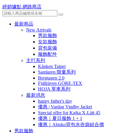
經銷據點
網路商店
最新商品
New Arrivals
男款服飾
女款服飾
背包裝備
服飾配件
主打系列
Kånken Taipei
Samlaren 限量系列
Bergtagen 2.0
Fjällräven GORE-TEX
HOJA 單車系列
最新消息
happy father's day
優惠 | Vardag Vindby Jacket
Special offer for Kajka X-Lätt 45
優惠｜夏日服飾 1 + 1
優惠｜Abisko背包水壺袋組合價
男款服飾