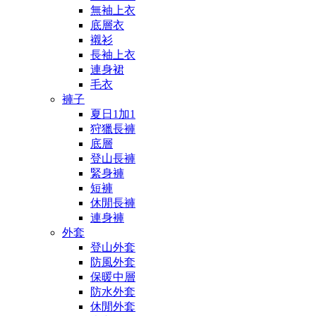
無袖上衣
底層衣
襯衫
長袖上衣
連身裙
毛衣
褲子
夏日1加1
狩獵長褲
底層
登山長褲
緊身褲
短褲
休閒長褲
連身褲
外套
登山外套
防風外套
保暖中層
防水外套
休閒外套