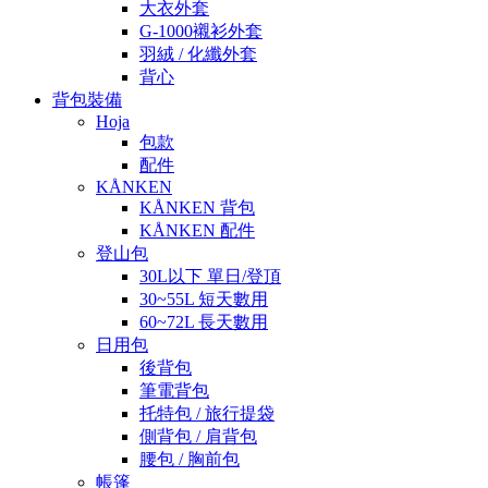
大衣外套
G-1000襯衫外套
羽絨 / 化纖外套
背心
背包裝備
Hoja
包款
配件
KÅNKEN
KÅNKEN 背包
KÅNKEN 配件
登山包
30L以下 單日/登頂
30~55L 短天數用
60~72L 長天數用
日用包
後背包
筆電背包
托特包 / 旅行提袋
側背包 / 肩背包
腰包 / 胸前包
帳篷