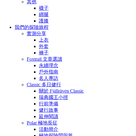
其他
襪子
綁腿
護膝
我們的探險旅程
實測分享
上衣
外套
褲子
Foxtrail 文章選讀
永續理念
戶外指南
名人專訪
Classic 多日健行
關於 Fjällräven Classic
瑞典國王小徑
行前準備
健行故事
延伸閱讀
Polar 極地長征
活動簡介
極地探險問與答