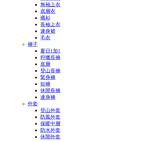
無袖上衣
底層衣
襯衫
長袖上衣
連身裙
毛衣
褲子
夏日1加1
狩獵長褲
底層
登山長褲
緊身褲
短褲
休閒長褲
連身褲
外套
登山外套
防風外套
保暖中層
防水外套
休閒外套