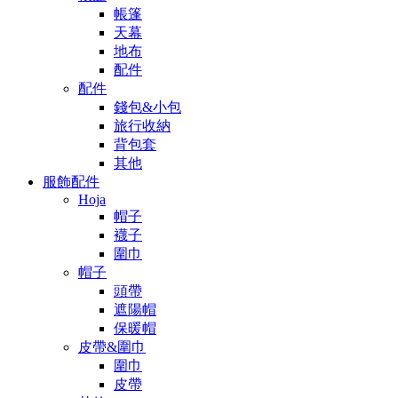
帳篷
天幕
地布
配件
配件
錢包&小包
旅行收納
背包套
其他
服飾配件
Hoja
帽子
襪子
圍巾
帽子
頭帶
遮陽帽
保暖帽
皮帶&圍巾
圍巾
皮帶