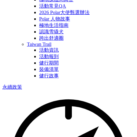
活動常見QA
2026 Polar大使甄選辦法
Polar 人物故事
極地生活指南
認識雪撬犬
跨出舒適圈
Taiwan Trail
活動資訊
活動報到
健行期間
裝備清單
健行故事
永續政策