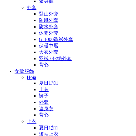
緊身褲
外套
登山外套
防風外套
防水外套
休閒外套
G-1000襯衫外套
保暖中層
大衣外套
羽絨 / 化纖外套
背心
女款服飾
Hoja
夏日1加1
上衣
褲子
外套
連身衣
背心
上衣
夏日1加1
短袖上衣