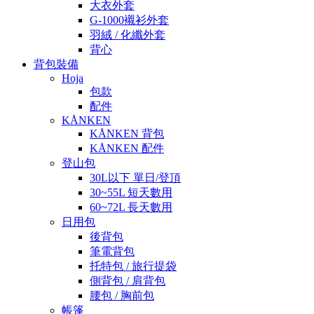
大衣外套
G-1000襯衫外套
羽絨 / 化纖外套
背心
背包裝備
Hoja
包款
配件
KÅNKEN
KÅNKEN 背包
KÅNKEN 配件
登山包
30L以下 單日/登頂
30~55L 短天數用
60~72L 長天數用
日用包
後背包
筆電背包
托特包 / 旅行提袋
側背包 / 肩背包
腰包 / 胸前包
帳篷