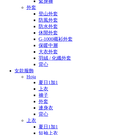
緊身褲
外套
登山外套
防風外套
防水外套
休閒外套
G-1000襯衫外套
保暖中層
大衣外套
羽絨 / 化纖外套
背心
女款服飾
Hoja
夏日1加1
上衣
褲子
外套
連身衣
背心
上衣
夏日1加1
短袖上衣