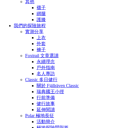
其他
襪子
綁腿
護膝
我們的探險旅程
實測分享
上衣
外套
褲子
Foxtrail 文章選讀
永續理念
戶外指南
名人專訪
Classic 多日健行
關於 Fjällräven Classic
瑞典國王小徑
行前準備
健行故事
延伸閱讀
Polar 極地長征
活動簡介
極地探險問與答