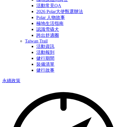
活動常見QA
2026 Polar大使甄選辦法
Polar 人物故事
極地生活指南
認識雪撬犬
跨出舒適圈
Taiwan Trail
活動資訊
活動報到
健行期間
裝備清單
健行故事
永續政策