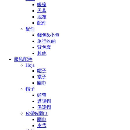
帳篷
天幕
地布
配件
配件
錢包&小包
旅行收納
背包套
其他
服飾配件
Hoja
帽子
襪子
圍巾
帽子
頭帶
遮陽帽
保暖帽
皮帶&圍巾
圍巾
皮帶