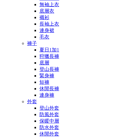
無袖上衣
底層衣
襯衫
長袖上衣
連身裙
毛衣
褲子
夏日1加1
狩獵長褲
底層
登山長褲
緊身褲
短褲
休閒長褲
連身褲
外套
登山外套
防風外套
保暖中層
防水外套
休閒外套