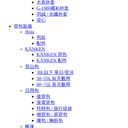
大衣外套
G-1000襯衫外套
羽絨 / 化纖外套
背心
背包裝備
Hoja
包款
配件
KÅNKEN
KÅNKEN 背包
KÅNKEN 配件
登山包
30L以下 單日/登頂
30~55L 短天數用
60~72L 長天數用
日用包
後背包
筆電背包
托特包 / 旅行提袋
側背包 / 肩背包
腰包 / 胸前包
帳篷