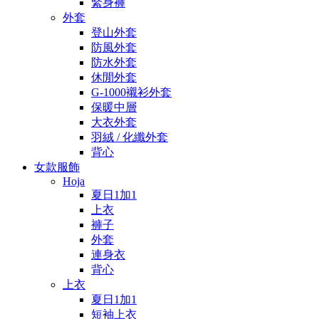
緊身褲
外套
登山外套
防風外套
防水外套
休閒外套
G-1000襯衫外套
保暖中層
大衣外套
羽絨 / 化纖外套
背心
女款服飾
Hoja
夏日1加1
上衣
褲子
外套
連身衣
背心
上衣
夏日1加1
短袖上衣