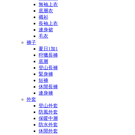
無袖上衣
底層衣
襯衫
長袖上衣
連身裙
毛衣
褲子
夏日1加1
狩獵長褲
底層
登山長褲
緊身褲
短褲
休閒長褲
連身褲
外套
登山外套
防風外套
保暖中層
防水外套
休閒外套