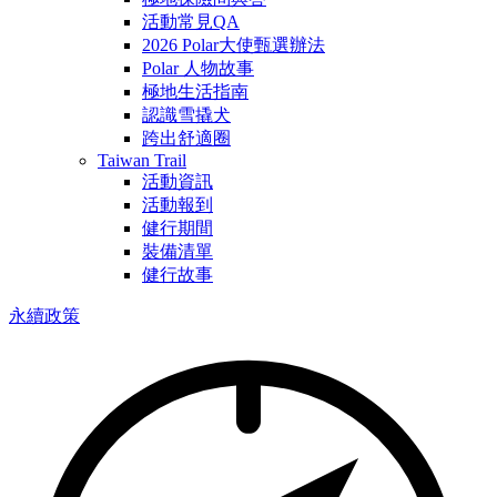
活動常見QA
2026 Polar大使甄選辦法
Polar 人物故事
極地生活指南
認識雪撬犬
跨出舒適圈
Taiwan Trail
活動資訊
活動報到
健行期間
裝備清單
健行故事
永續政策