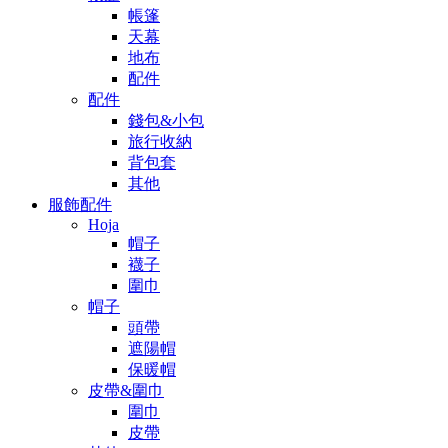
帳篷
天幕
地布
配件
配件
錢包&小包
旅行收納
背包套
其他
服飾配件
Hoja
帽子
襪子
圍巾
帽子
頭帶
遮陽帽
保暖帽
皮帶&圍巾
圍巾
皮帶