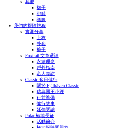
其他
襪子
綁腿
護膝
我們的探險旅程
實測分享
上衣
外套
褲子
Foxtrail 文章選讀
永續理念
戶外指南
名人專訪
Classic 多日健行
關於 Fjällräven Classic
瑞典國王小徑
行前準備
健行故事
延伸閱讀
Polar 極地長征
活動簡介
極地探險問與答