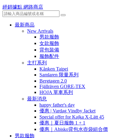
經銷據點
網路商店
最新商品
New Arrivals
男款服飾
女款服飾
背包裝備
服飾配件
主打系列
Kånken Taipei
Samlaren 限量系列
Bergtagen 2.0
Fjällräven GORE-TEX
HOJA 單車系列
最新消息
happy father's day
優惠 | Vardag Vindby Jacket
Special offer for Kajka X-Lätt 45
優惠｜夏日服飾 1 + 1
優惠｜Abisko背包水壺袋組合價
男款服飾