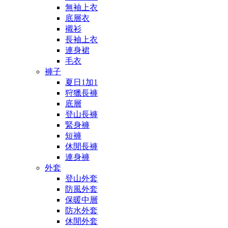
無袖上衣
底層衣
襯衫
長袖上衣
連身裙
毛衣
褲子
夏日1加1
狩獵長褲
底層
登山長褲
緊身褲
短褲
休閒長褲
連身褲
外套
登山外套
防風外套
保暖中層
防水外套
休閒外套