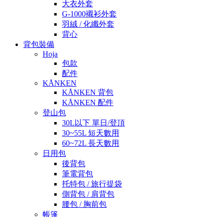
大衣外套
G-1000襯衫外套
羽絨 / 化纖外套
背心
背包裝備
Hoja
包款
配件
KÅNKEN
KÅNKEN 背包
KÅNKEN 配件
登山包
30L以下 單日/登頂
30~55L 短天數用
60~72L 長天數用
日用包
後背包
筆電背包
托特包 / 旅行提袋
側背包 / 肩背包
腰包 / 胸前包
帳篷