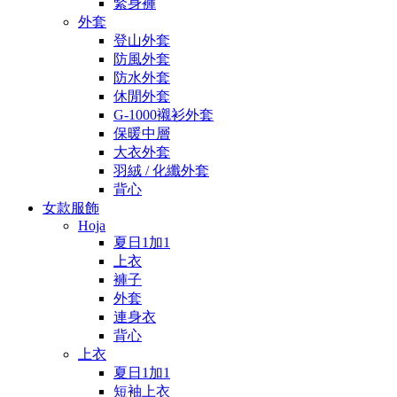
緊身褲
外套
登山外套
防風外套
防水外套
休閒外套
G-1000襯衫外套
保暖中層
大衣外套
羽絨 / 化纖外套
背心
女款服飾
Hoja
夏日1加1
上衣
褲子
外套
連身衣
背心
上衣
夏日1加1
短袖上衣