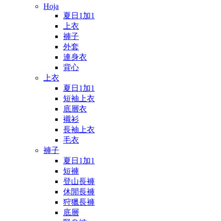
Hoja
夏日1加1
上衣
褲子
外套
連身衣
背心
上衣
夏日1加1
短袖上衣
底層衣
襯衫
長袖上衣
毛衣
褲子
夏日1加1
短褲
登山長褲
休閒長褲
狩獵長褲
底層