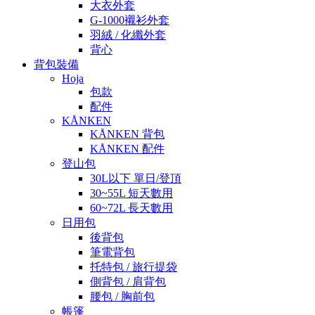
大衣外套
G-1000襯衫外套
羽絨 / 化纖外套
背心
背包裝備
Hoja
包款
配件
KÅNKEN
KÅNKEN 背包
KÅNKEN 配件
登山包
30L以下 單日/登頂
30~55L 短天數用
60~72L 長天數用
日用包
後背包
筆電背包
托特包 / 旅行提袋
側背包 / 肩背包
腰包 / 胸前包
帳篷