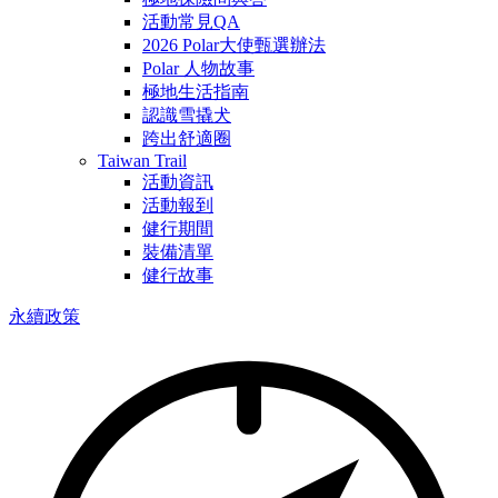
活動常見QA
2026 Polar大使甄選辦法
Polar 人物故事
極地生活指南
認識雪撬犬
跨出舒適圈
Taiwan Trail
活動資訊
活動報到
健行期間
裝備清單
健行故事
永續政策