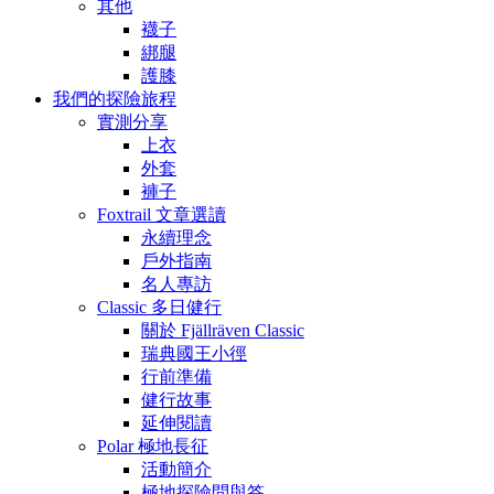
其他
襪子
綁腿
護膝
我們的探險旅程
實測分享
上衣
外套
褲子
Foxtrail 文章選讀
永續理念
戶外指南
名人專訪
Classic 多日健行
關於 Fjällräven Classic
瑞典國王小徑
行前準備
健行故事
延伸閱讀
Polar 極地長征
活動簡介
極地探險問與答