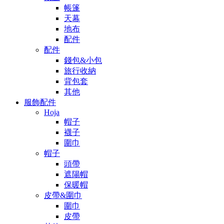
帳篷
天幕
地布
配件
配件
錢包&小包
旅行收納
背包套
其他
服飾配件
Hoja
帽子
襪子
圍巾
帽子
頭帶
遮陽帽
保暖帽
皮帶&圍巾
圍巾
皮帶