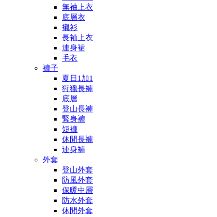
無袖上衣
底層衣
襯衫
長袖上衣
連身裙
毛衣
褲子
夏日1加1
狩獵長褲
底層
登山長褲
緊身褲
短褲
休閒長褲
連身褲
外套
登山外套
防風外套
保暖中層
防水外套
休閒外套