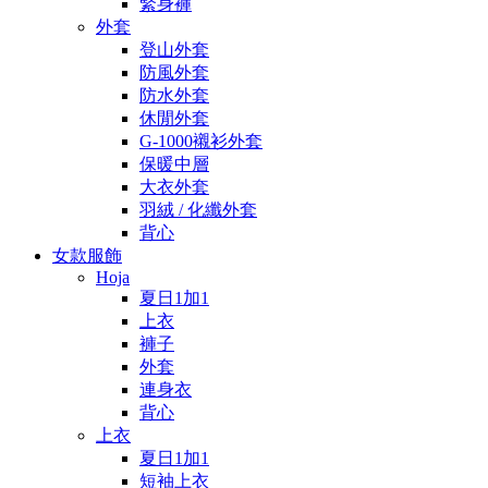
緊身褲
外套
登山外套
防風外套
防水外套
休閒外套
G-1000襯衫外套
保暖中層
大衣外套
羽絨 / 化纖外套
背心
女款服飾
Hoja
夏日1加1
上衣
褲子
外套
連身衣
背心
上衣
夏日1加1
短袖上衣