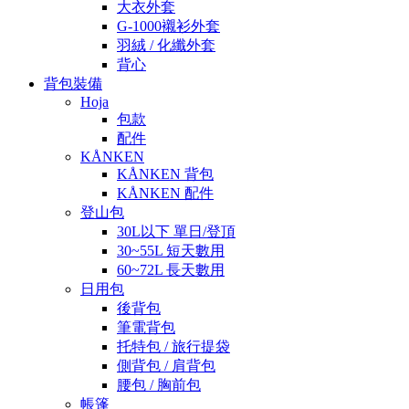
大衣外套
G-1000襯衫外套
羽絨 / 化纖外套
背心
背包裝備
Hoja
包款
配件
KÅNKEN
KÅNKEN 背包
KÅNKEN 配件
登山包
30L以下 單日/登頂
30~55L 短天數用
60~72L 長天數用
日用包
後背包
筆電背包
托特包 / 旅行提袋
側背包 / 肩背包
腰包 / 胸前包
帳篷