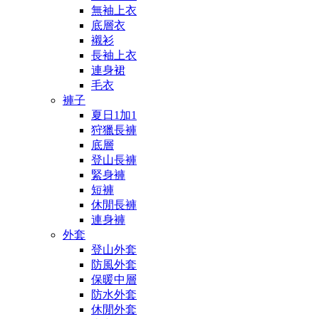
無袖上衣
底層衣
襯衫
長袖上衣
連身裙
毛衣
褲子
夏日1加1
狩獵長褲
底層
登山長褲
緊身褲
短褲
休閒長褲
連身褲
外套
登山外套
防風外套
保暖中層
防水外套
休閒外套