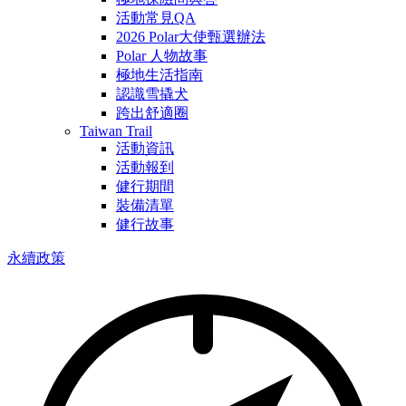
活動常見QA
2026 Polar大使甄選辦法
Polar 人物故事
極地生活指南
認識雪撬犬
跨出舒適圈
Taiwan Trail
活動資訊
活動報到
健行期間
裝備清單
健行故事
永續政策