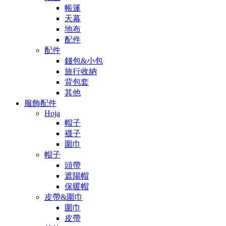
帳篷
天幕
地布
配件
配件
錢包&小包
旅行收納
背包套
其他
服飾配件
Hoja
帽子
襪子
圍巾
帽子
頭帶
遮陽帽
保暖帽
皮帶&圍巾
圍巾
皮帶