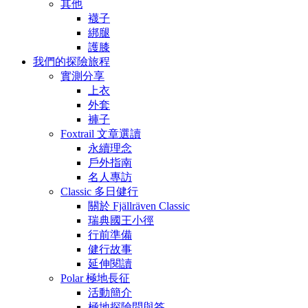
其他
襪子
綁腿
護膝
我們的探險旅程
實測分享
上衣
外套
褲子
Foxtrail 文章選讀
永續理念
戶外指南
名人專訪
Classic 多日健行
關於 Fjällräven Classic
瑞典國王小徑
行前準備
健行故事
延伸閱讀
Polar 極地長征
活動簡介
極地探險問與答