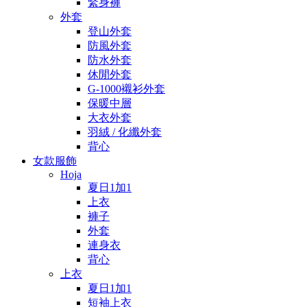
緊身褲
外套
登山外套
防風外套
防水外套
休閒外套
G-1000襯衫外套
保暖中層
大衣外套
羽絨 / 化纖外套
背心
女款服飾
Hoja
夏日1加1
上衣
褲子
外套
連身衣
背心
上衣
夏日1加1
短袖上衣