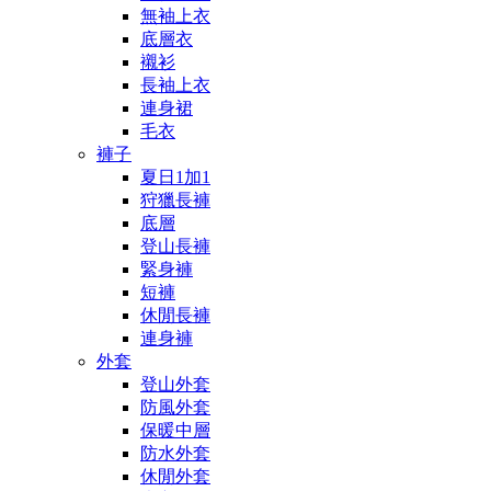
無袖上衣
底層衣
襯衫
長袖上衣
連身裙
毛衣
褲子
夏日1加1
狩獵長褲
底層
登山長褲
緊身褲
短褲
休閒長褲
連身褲
外套
登山外套
防風外套
保暖中層
防水外套
休閒外套