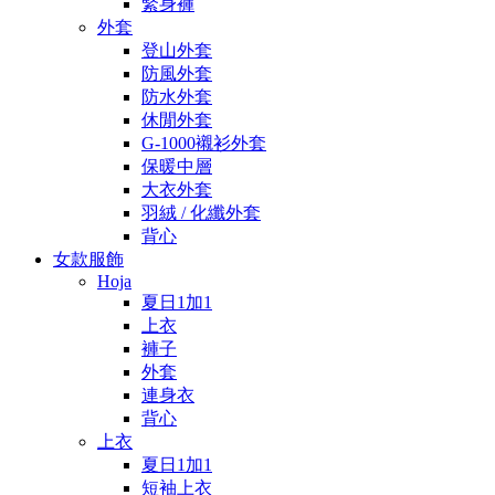
緊身褲
外套
登山外套
防風外套
防水外套
休閒外套
G-1000襯衫外套
保暖中層
大衣外套
羽絨 / 化纖外套
背心
女款服飾
Hoja
夏日1加1
上衣
褲子
外套
連身衣
背心
上衣
夏日1加1
短袖上衣