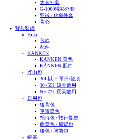
大衣外套
G-1000襯衫外套
羽絨 / 化纖外套
背心
背包裝備
Hoja
包款
配件
KÅNKEN
KÅNKEN 背包
KÅNKEN 配件
登山包
30L以下 單日/登頂
30~55L 短天數用
60~72L 長天數用
日用包
後背包
筆電背包
托特包 / 旅行提袋
側背包 / 肩背包
腰包 / 胸前包
帳篷