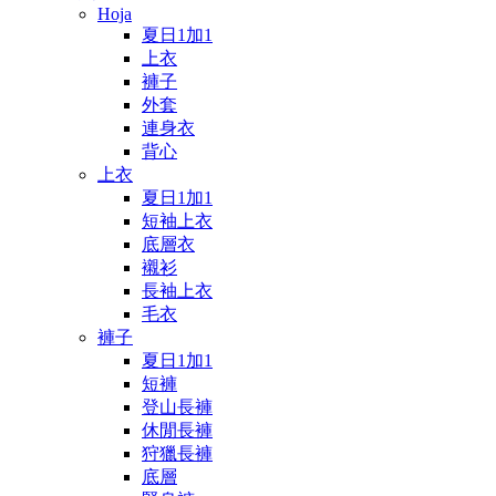
Hoja
夏日1加1
上衣
褲子
外套
連身衣
背心
上衣
夏日1加1
短袖上衣
底層衣
襯衫
長袖上衣
毛衣
褲子
夏日1加1
短褲
登山長褲
休閒長褲
狩獵長褲
底層