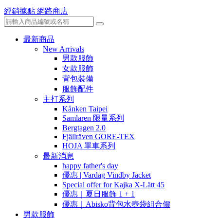
經銷據點
網路商店
最新商品
New Arrivals
男款服飾
女款服飾
背包裝備
服飾配件
主打系列
Kånken Taipei
Samlaren 限量系列
Bergtagen 2.0
Fjällräven GORE-TEX
HOJA 單車系列
最新消息
happy father's day
優惠 | Vardag Vindby Jacket
Special offer for Kajka X-Lätt 45
優惠｜夏日服飾 1 + 1
優惠｜Abisko背包水壺袋組合價
男款服飾