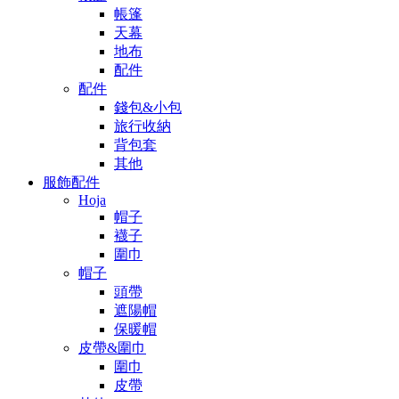
帳篷
天幕
地布
配件
配件
錢包&小包
旅行收納
背包套
其他
服飾配件
Hoja
帽子
襪子
圍巾
帽子
頭帶
遮陽帽
保暖帽
皮帶&圍巾
圍巾
皮帶