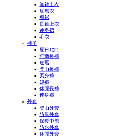
無袖上衣
底層衣
襯衫
長袖上衣
連身裙
毛衣
褲子
夏日1加1
狩獵長褲
底層
登山長褲
緊身褲
短褲
休閒長褲
連身褲
外套
登山外套
防風外套
保暖中層
防水外套
休閒外套