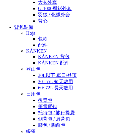
大衣外套
G-1000襯衫外套
羽絨 / 化纖外套
背心
背包裝備
Hoja
包款
配件
KÅNKEN
KÅNKEN 背包
KÅNKEN 配件
登山包
30L以下 單日/登頂
30~55L 短天數用
60~72L 長天數用
日用包
後背包
筆電背包
托特包 / 旅行提袋
側背包 / 肩背包
腰包 / 胸前包
帳篷