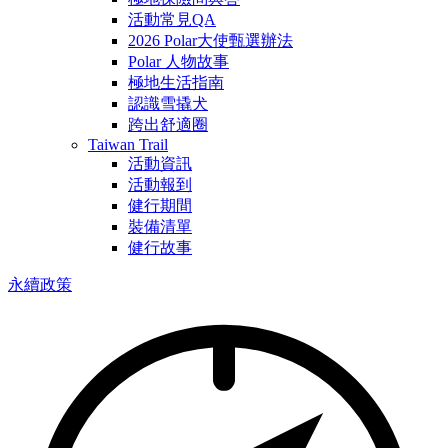
活動常見QA
2026 Polar大使甄選辦法
Polar 人物故事
極地生活指南
認識雪撬犬
跨出舒適圈
Taiwan Trail
活動資訊
活動報到
健行期間
裝備清單
健行故事
永續政策