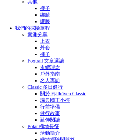
其他
襪子
綁腿
護膝
我們的探險旅程
實測分享
上衣
外套
褲子
Foxtrail 文章選讀
永續理念
戶外指南
名人專訪
Classic 多日健行
關於 Fjällräven Classic
瑞典國王小徑
行前準備
健行故事
延伸閱讀
Polar 極地長征
活動簡介
極地探險問與答