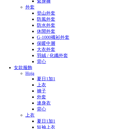
緊身褲
外套
登山外套
防風外套
防水外套
休閒外套
G-1000襯衫外套
保暖中層
大衣外套
羽絨 / 化纖外套
背心
女款服飾
Hoja
夏日1加1
上衣
褲子
外套
連身衣
背心
上衣
夏日1加1
短袖上衣