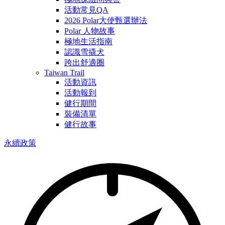
活動常見QA
2026 Polar大使甄選辦法
Polar 人物故事
極地生活指南
認識雪撬犬
跨出舒適圈
Taiwan Trail
活動資訊
活動報到
健行期間
裝備清單
健行故事
永續政策