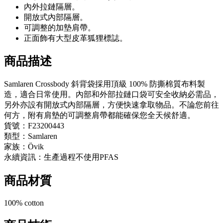
內外拉鏈隔層。
開放式內部隔層。
可調整的加墊肩帶。
正面飾有大型皮革狐狸標誌。
商品描述
Samlaren Crossbody 斜背袋採用頂級 100% 防撕棉質布料製
造，適合日常使用。內部和外部拉鏈口袋可安全收納必需品，
另外亦設有開放式內部隔層，方便快速拿取物品。不論您前往
何方，附有肩墊的可調整肩帶都能確保您全天候舒適。
貨號：F23200443
類型：Samlaren
家族：Övik
永續資訊：生產過程不使用PFAS
商品材質
100% cotton