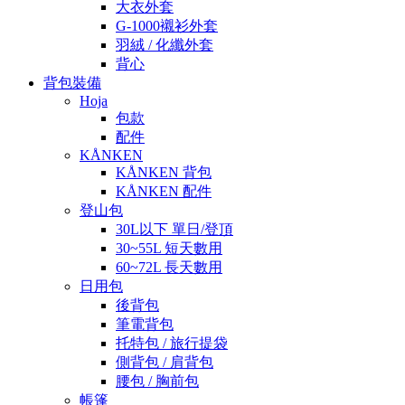
大衣外套
G-1000襯衫外套
羽絨 / 化纖外套
背心
背包裝備
Hoja
包款
配件
KÅNKEN
KÅNKEN 背包
KÅNKEN 配件
登山包
30L以下 單日/登頂
30~55L 短天數用
60~72L 長天數用
日用包
後背包
筆電背包
托特包 / 旅行提袋
側背包 / 肩背包
腰包 / 胸前包
帳篷