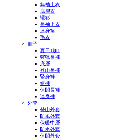
無袖上衣
底層衣
襯衫
長袖上衣
連身裙
毛衣
褲子
夏日1加1
狩獵長褲
底層
登山長褲
緊身褲
短褲
休閒長褲
連身褲
外套
登山外套
防風外套
保暖中層
防水外套
休閒外套