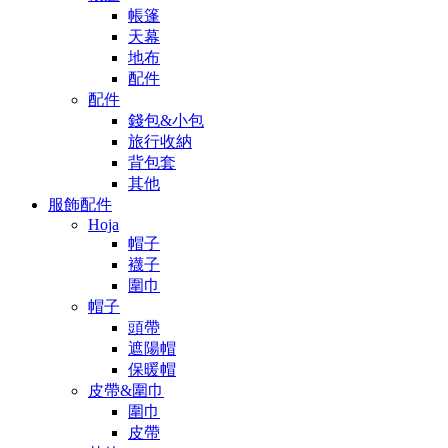
帳篷
天幕
地布
配件
配件
錢包&小包
旅行收納
背包套
其他
服飾配件
Hoja
帽子
襪子
圍巾
帽子
頭帶
遮陽帽
保暖帽
皮帶&圍巾
圍巾
皮帶