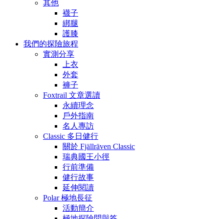
其他
襪子
綁腿
護膝
我們的探險旅程
實測分享
上衣
外套
褲子
Foxtrail 文章選讀
永續理念
戶外指南
名人專訪
Classic 多日健行
關於 Fjällräven Classic
瑞典國王小徑
行前準備
健行故事
延伸閱讀
Polar 極地長征
活動簡介
極地探險問與答