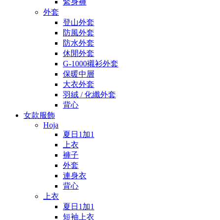
緊身褲
外套
登山外套
防風外套
防水外套
休閒外套
G-1000襯衫外套
保暖中層
大衣外套
羽絨 / 化纖外套
背心
女款服飾
Hoja
夏日1加1
上衣
褲子
外套
連身衣
背心
上衣
夏日1加1
短袖上衣