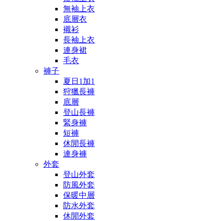
無袖上衣
底層衣
襯衫
長袖上衣
連身裙
毛衣
褲子
夏日1加1
狩獵長褲
底層
登山長褲
緊身褲
短褲
休閒長褲
連身褲
外套
登山外套
防風外套
保暖中層
防水外套
休閒外套