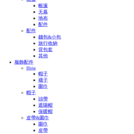
帳篷
天幕
地布
配件
配件
錢包&小包
旅行收納
背包套
其他
服飾配件
Hoja
帽子
襪子
圍巾
帽子
頭帶
遮陽帽
保暖帽
皮帶&圍巾
圍巾
皮帶