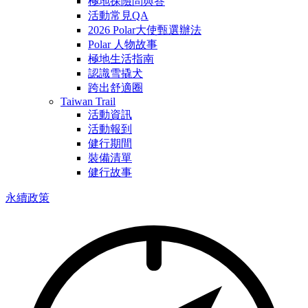
極地探險問與答
活動常見QA
2026 Polar大使甄選辦法
Polar 人物故事
極地生活指南
認識雪撬犬
跨出舒適圈
Taiwan Trail
活動資訊
活動報到
健行期間
裝備清單
健行故事
永續政策