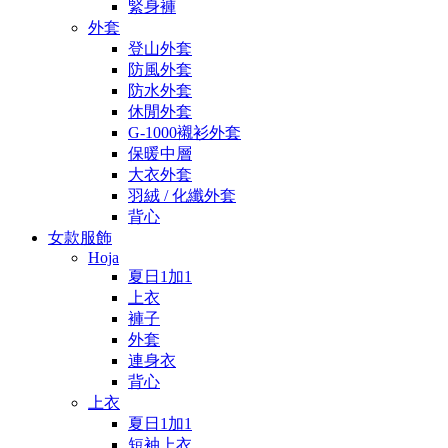
緊身褲
外套
登山外套
防風外套
防水外套
休閒外套
G-1000襯衫外套
保暖中層
大衣外套
羽絨 / 化纖外套
背心
女款服飾
Hoja
夏日1加1
上衣
褲子
外套
連身衣
背心
上衣
夏日1加1
短袖上衣