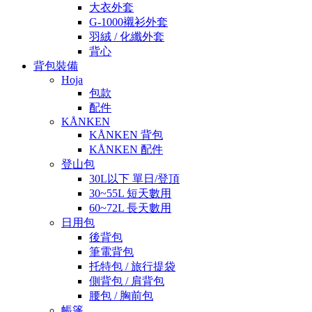
大衣外套
G-1000襯衫外套
羽絨 / 化纖外套
背心
背包裝備
Hoja
包款
配件
KÅNKEN
KÅNKEN 背包
KÅNKEN 配件
登山包
30L以下 單日/登頂
30~55L 短天數用
60~72L 長天數用
日用包
後背包
筆電背包
托特包 / 旅行提袋
側背包 / 肩背包
腰包 / 胸前包
帳篷