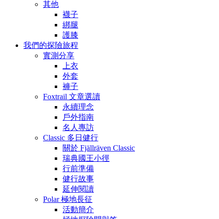
其他
襪子
綁腿
護膝
我們的探險旅程
實測分享
上衣
外套
褲子
Foxtrail 文章選讀
永續理念
戶外指南
名人專訪
Classic 多日健行
關於 Fjällräven Classic
瑞典國王小徑
行前準備
健行故事
延伸閱讀
Polar 極地長征
活動簡介