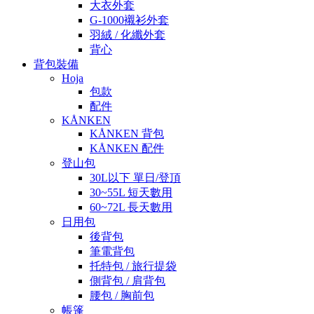
大衣外套
G-1000襯衫外套
羽絨 / 化纖外套
背心
背包裝備
Hoja
包款
配件
KÅNKEN
KÅNKEN 背包
KÅNKEN 配件
登山包
30L以下 單日/登頂
30~55L 短天數用
60~72L 長天數用
日用包
後背包
筆電背包
托特包 / 旅行提袋
側背包 / 肩背包
腰包 / 胸前包
帳篷