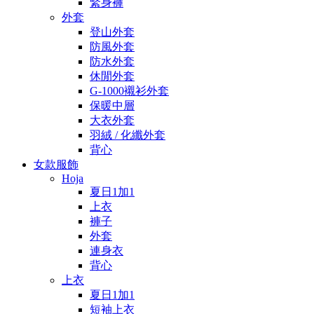
緊身褲
外套
登山外套
防風外套
防水外套
休閒外套
G-1000襯衫外套
保暖中層
大衣外套
羽絨 / 化纖外套
背心
女款服飾
Hoja
夏日1加1
上衣
褲子
外套
連身衣
背心
上衣
夏日1加1
短袖上衣