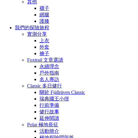
其他
襪子
綁腿
護膝
我們的探險旅程
實測分享
上衣
外套
褲子
Foxtrail 文章選讀
永續理念
戶外指南
名人專訪
Classic 多日健行
關於 Fjällräven Classic
瑞典國王小徑
行前準備
健行故事
延伸閱讀
Polar 極地長征
活動簡介
極地探險問與答