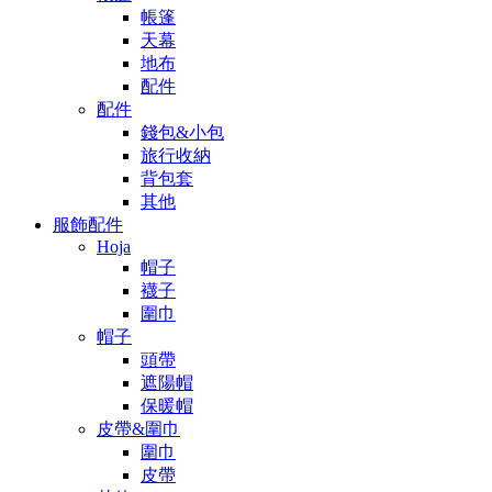
帳篷
天幕
地布
配件
配件
錢包&小包
旅行收納
背包套
其他
服飾配件
Hoja
帽子
襪子
圍巾
帽子
頭帶
遮陽帽
保暖帽
皮帶&圍巾
圍巾
皮帶