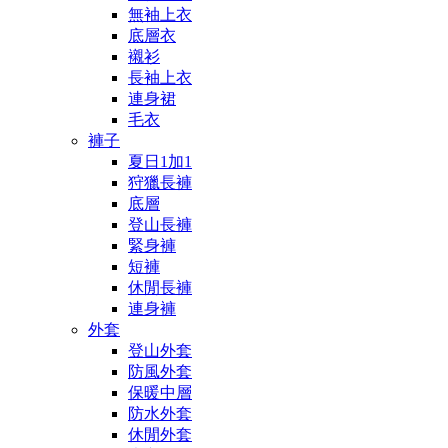
無袖上衣
底層衣
襯衫
長袖上衣
連身裙
毛衣
褲子
夏日1加1
狩獵長褲
底層
登山長褲
緊身褲
短褲
休閒長褲
連身褲
外套
登山外套
防風外套
保暖中層
防水外套
休閒外套