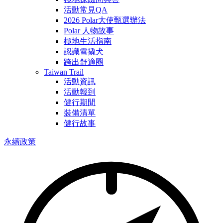
活動常見QA
2026 Polar大使甄選辦法
Polar 人物故事
極地生活指南
認識雪撬犬
跨出舒適圈
Taiwan Trail
活動資訊
活動報到
健行期間
裝備清單
健行故事
永續政策