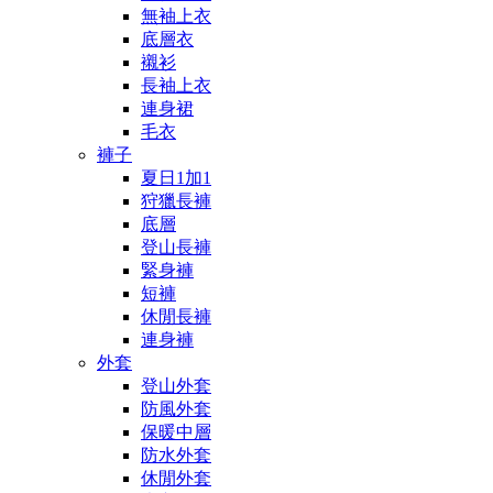
無袖上衣
底層衣
襯衫
長袖上衣
連身裙
毛衣
褲子
夏日1加1
狩獵長褲
底層
登山長褲
緊身褲
短褲
休閒長褲
連身褲
外套
登山外套
防風外套
保暖中層
防水外套
休閒外套