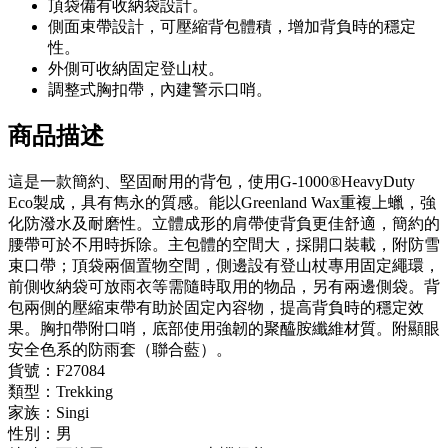
頂袋備有收納袋設計。
側面束帶設計，可壓縮背包體積，增加背負時的穩定
性。
外側可收納固定登山杖。
調整式胸扣帶，內建警示口哨。
商品描述
這是一款簡約、堅固耐用的背包，使用G-1000®HeavyDuty
Eco製成，具有雋永的質感。能以Greenland Wax重複上蠟，強
化防潑水及耐磨性。立體成形的肩帶使背負更佳舒適，簡約的
腰帶可於不用時拆除。主包體的空間大，採開口裝載，附防雪
束口帶；頂袋兩個置物空間，側邊設有登山杖專用固定繩環，
前側收納袋可放雨衣等需隨時取用的物品，另有兩邊側袋。背
包兩側的壓縮束帶有助於固定內容物，提高背負時的穩定效
果。胸扣帶附口哨，底部使用強韌的聚醯胺纖維材質。附顯眼
安全色系的防雨套（聯合藍）。
貨號：F27084
類型：Trekking
家族：Singi
性別：男