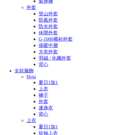
緊身褲
外套
登山外套
防風外套
防水外套
休閒外套
G-1000襯衫外套
保暖中層
大衣外套
羽絨 / 化纖外套
背心
女款服飾
Hoja
夏日1加1
上衣
褲子
外套
連身衣
背心
上衣
夏日1加1
短袖上衣