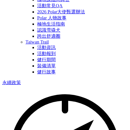
活動常見QA
2026 Polar大使甄選辦法
Polar 人物故事
極地生活指南
認識雪撬犬
跨出舒適圈
Taiwan Trail
活動資訊
活動報到
健行期間
裝備清單
健行故事
永續政策