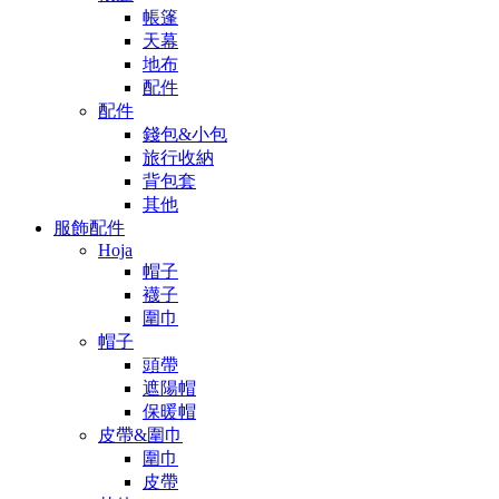
帳篷
天幕
地布
配件
配件
錢包&小包
旅行收納
背包套
其他
服飾配件
Hoja
帽子
襪子
圍巾
帽子
頭帶
遮陽帽
保暖帽
皮帶&圍巾
圍巾
皮帶