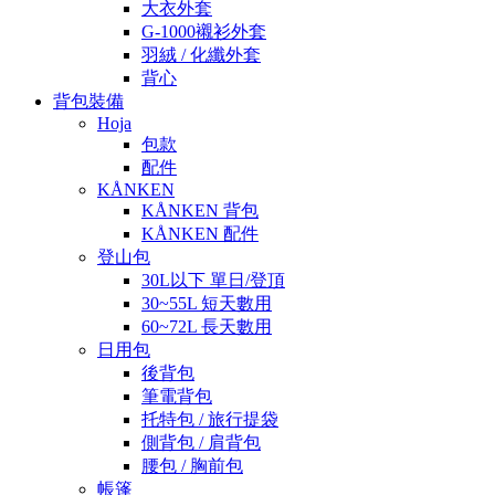
大衣外套
G-1000襯衫外套
羽絨 / 化纖外套
背心
背包裝備
Hoja
包款
配件
KÅNKEN
KÅNKEN 背包
KÅNKEN 配件
登山包
30L以下 單日/登頂
30~55L 短天數用
60~72L 長天數用
日用包
後背包
筆電背包
托特包 / 旅行提袋
側背包 / 肩背包
腰包 / 胸前包
帳篷