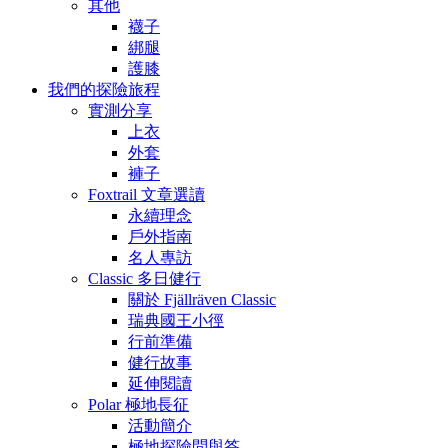
其他
襪子
綁腿
護膝
我們的探險旅程
實測分享
上衣
外套
褲子
Foxtrail 文章選讀
永續理念
戶外指南
名人專訪
Classic 多日健行
關於 Fjällräven Classic
瑞典國王小徑
行前準備
健行故事
延伸閱讀
Polar 極地長征
活動簡介
極地探險問與答