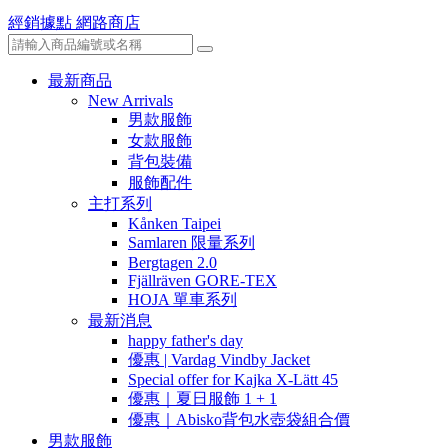
經銷據點
網路商店
最新商品
New Arrivals
男款服飾
女款服飾
背包裝備
服飾配件
主打系列
Kånken Taipei
Samlaren 限量系列
Bergtagen 2.0
Fjällräven GORE-TEX
HOJA 單車系列
最新消息
happy father's day
優惠 | Vardag Vindby Jacket
Special offer for Kajka X-Lätt 45
優惠｜夏日服飾 1 + 1
優惠｜Abisko背包水壺袋組合價
男款服飾