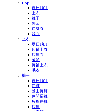
Hoja
夏日1加1
上衣
褲子
外套
連身衣
背心
上衣
夏日1加1
短袖上衣
底層衣
襯衫
長袖上衣
毛衣
褲子
夏日1加1
短褲
登山長褲
休閒長褲
狩獵長褲
底層