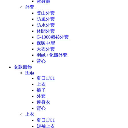
緊身褲
外套
登山外套
防風外套
防水外套
休閒外套
G-1000襯衫外套
保暖中層
大衣外套
羽絨 / 化纖外套
背心
女款服飾
Hoja
夏日1加1
上衣
褲子
外套
連身衣
背心
上衣
夏日1加1
短袖上衣