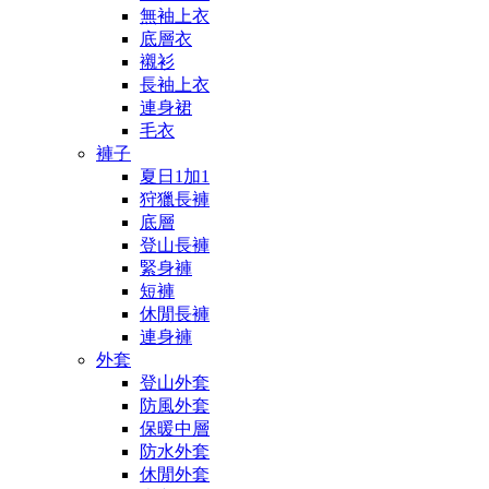
無袖上衣
底層衣
襯衫
長袖上衣
連身裙
毛衣
褲子
夏日1加1
狩獵長褲
底層
登山長褲
緊身褲
短褲
休閒長褲
連身褲
外套
登山外套
防風外套
保暖中層
防水外套
休閒外套