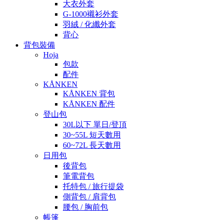
大衣外套
G-1000襯衫外套
羽絨 / 化纖外套
背心
背包裝備
Hoja
包款
配件
KÅNKEN
KÅNKEN 背包
KÅNKEN 配件
登山包
30L以下 單日/登頂
30~55L 短天數用
60~72L 長天數用
日用包
後背包
筆電背包
托特包 / 旅行提袋
側背包 / 肩背包
腰包 / 胸前包
帳篷