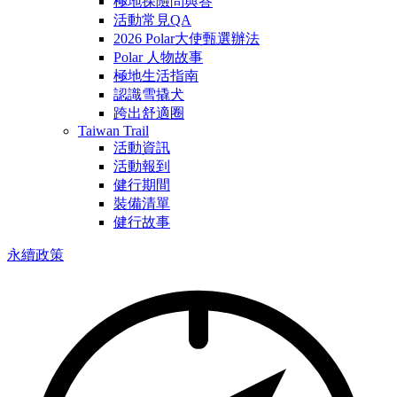
極地探險問與答
活動常見QA
2026 Polar大使甄選辦法
Polar 人物故事
極地生活指南
認識雪撬犬
跨出舒適圈
Taiwan Trail
活動資訊
活動報到
健行期間
裝備清單
健行故事
永續政策