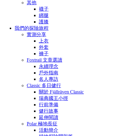
其他
襪子
綁腿
護膝
我們的探險旅程
實測分享
上衣
外套
褲子
Foxtrail 文章選讀
永續理念
戶外指南
名人專訪
Classic 多日健行
關於 Fjällräven Classic
瑞典國王小徑
行前準備
健行故事
延伸閱讀
Polar 極地長征
活動簡介