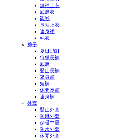
無袖上衣
底層衣
襯衫
長袖上衣
連身裙
毛衣
褲子
夏日1加1
狩獵長褲
底層
登山長褲
緊身褲
短褲
休閒長褲
連身褲
外套
登山外套
防風外套
保暖中層
防水外套
休閒外套