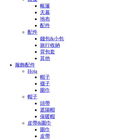
帳篷
天幕
地布
配件
配件
錢包&小包
旅行收納
背包套
其他
服飾配件
Hoja
帽子
襪子
圍巾
帽子
頭帶
遮陽帽
保暖帽
皮帶&圍巾
圍巾
皮帶