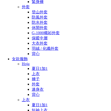
緊身褲
外套
登山外套
防風外套
防水外套
休閒外套
G-1000襯衫外套
保暖中層
大衣外套
羽絨 / 化纖外套
背心
女款服飾
Hoja
夏日1加1
上衣
褲子
外套
連身衣
背心
上衣
夏日1加1
短袖上衣