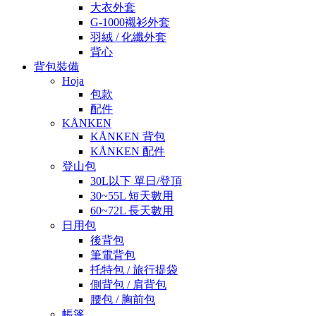
大衣外套
G-1000襯衫外套
羽絨 / 化纖外套
背心
背包裝備
Hoja
包款
配件
KÅNKEN
KÅNKEN 背包
KÅNKEN 配件
登山包
30L以下 單日/登頂
30~55L 短天數用
60~72L 長天數用
日用包
後背包
筆電背包
托特包 / 旅行提袋
側背包 / 肩背包
腰包 / 胸前包
帳篷