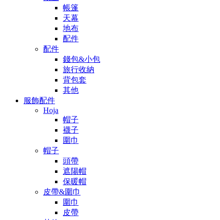
帳篷
天幕
地布
配件
配件
錢包&小包
旅行收納
背包套
其他
服飾配件
Hoja
帽子
襪子
圍巾
帽子
頭帶
遮陽帽
保暖帽
皮帶&圍巾
圍巾
皮帶