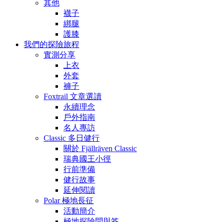
其他
襪子
綁腿
護膝
我們的探險旅程
實測分享
上衣
外套
褲子
Foxtrail 文章選讀
永續理念
戶外指南
名人專訪
Classic 多日健行
關於 Fjällräven Classic
瑞典國王小徑
行前準備
健行故事
延伸閱讀
Polar 極地長征
活動簡介
極地探險問與答