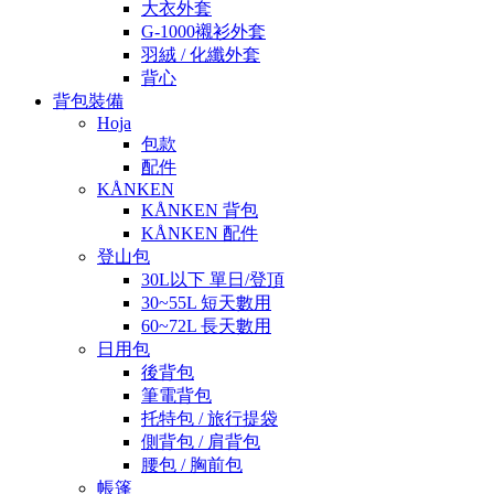
大衣外套
G-1000襯衫外套
羽絨 / 化纖外套
背心
背包裝備
Hoja
包款
配件
KÅNKEN
KÅNKEN 背包
KÅNKEN 配件
登山包
30L以下 單日/登頂
30~55L 短天數用
60~72L 長天數用
日用包
後背包
筆電背包
托特包 / 旅行提袋
側背包 / 肩背包
腰包 / 胸前包
帳篷