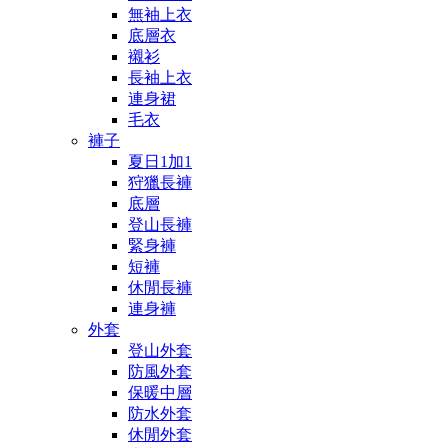
無袖上衣
底層衣
襯衫
長袖上衣
連身裙
毛衣
褲子
夏日1加1
狩獵長褲
底層
登山長褲
緊身褲
短褲
休閒長褲
連身褲
外套
登山外套
防風外套
保暖中層
防水外套
休閒外套