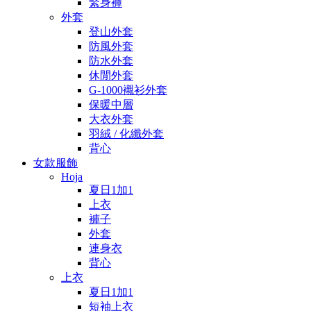
緊身褲
外套
登山外套
防風外套
防水外套
休閒外套
G-1000襯衫外套
保暖中層
大衣外套
羽絨 / 化纖外套
背心
女款服飾
Hoja
夏日1加1
上衣
褲子
外套
連身衣
背心
上衣
夏日1加1
短袖上衣