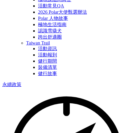
活動常見QA
2026 Polar大使甄選辦法
Polar 人物故事
極地生活指南
認識雪撬犬
跨出舒適圈
Taiwan Trail
活動資訊
活動報到
健行期間
裝備清單
健行故事
永續政策