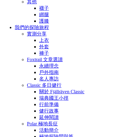
其他
襪子
綁腿
護膝
我們的探險旅程
實測分享
上衣
外套
褲子
Foxtrail 文章選讀
永續理念
戶外指南
名人專訪
Classic 多日健行
關於 Fjällräven Classic
瑞典國王小徑
行前準備
健行故事
延伸閱讀
Polar 極地長征
活動簡介
極地探險問與答