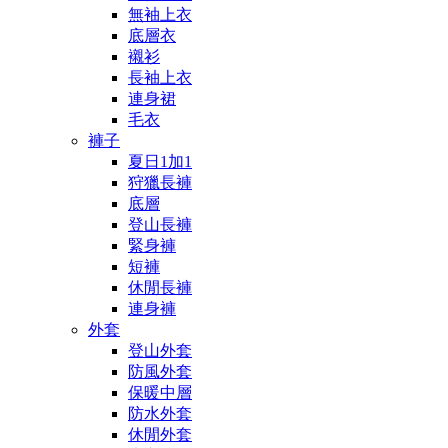
無袖上衣
底層衣
襯衫
長袖上衣
連身裙
毛衣
褲子
夏日1加1
狩獵長褲
底層
登山長褲
緊身褲
短褲
休閒長褲
連身褲
外套
登山外套
防風外套
保暖中層
防水外套
休閒外套