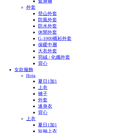
緊身褲
外套
登山外套
防風外套
防水外套
休閒外套
G-1000襯衫外套
保暖中層
大衣外套
羽絨 / 化纖外套
背心
女款服飾
Hoja
夏日1加1
上衣
褲子
外套
連身衣
背心
上衣
夏日1加1
短袖上衣