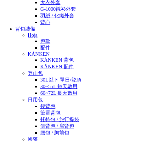
大衣外套
G-1000襯衫外套
羽絨 / 化纖外套
背心
背包裝備
Hoja
包款
配件
KÅNKEN
KÅNKEN 背包
KÅNKEN 配件
登山包
30L以下 單日/登頂
30~55L 短天數用
60~72L 長天數用
日用包
後背包
筆電背包
托特包 / 旅行提袋
側背包 / 肩背包
腰包 / 胸前包
帳篷