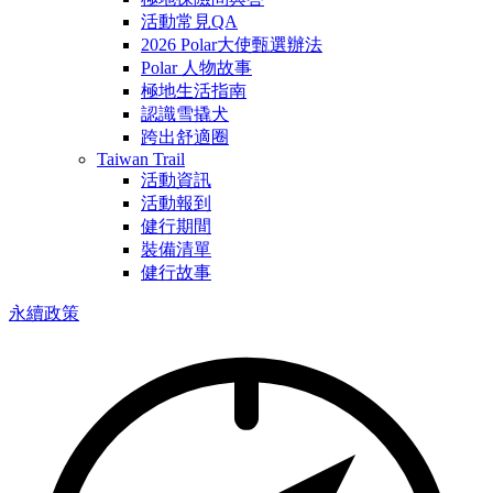
活動常見QA
2026 Polar大使甄選辦法
Polar 人物故事
極地生活指南
認識雪撬犬
跨出舒適圈
Taiwan Trail
活動資訊
活動報到
健行期間
裝備清單
健行故事
永續政策