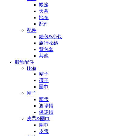
帳篷
天幕
地布
配件
配件
錢包&小包
旅行收納
背包套
其他
服飾配件
Hoja
帽子
襪子
圍巾
帽子
頭帶
遮陽帽
保暖帽
皮帶&圍巾
圍巾
皮帶