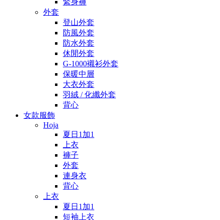
緊身褲
外套
登山外套
防風外套
防水外套
休閒外套
G-1000襯衫外套
保暖中層
大衣外套
羽絨 / 化纖外套
背心
女款服飾
Hoja
夏日1加1
上衣
褲子
外套
連身衣
背心
上衣
夏日1加1
短袖上衣