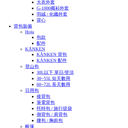
大衣外套
G-1000襯衫外套
羽絨 / 化纖外套
背心
背包裝備
Hoja
包款
配件
KÅNKEN
KÅNKEN 背包
KÅNKEN 配件
登山包
30L以下 單日/登頂
30~55L 短天數用
60~72L 長天數用
日用包
後背包
筆電背包
托特包 / 旅行提袋
側背包 / 肩背包
腰包 / 胸前包
帳篷