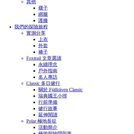
其他
襪子
綁腿
護膝
我們的探險旅程
實測分享
上衣
外套
褲子
Foxtrail 文章選讀
永續理念
戶外指南
名人專訪
Classic 多日健行
關於 Fjällräven Classic
瑞典國王小徑
行前準備
健行故事
延伸閱讀
Polar 極地長征
活動簡介
極地探險問與答