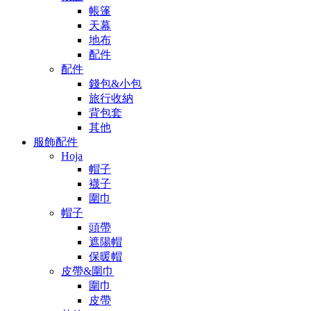
帳篷
天幕
地布
配件
配件
錢包&小包
旅行收納
背包套
其他
服飾配件
Hoja
帽子
襪子
圍巾
帽子
頭帶
遮陽帽
保暖帽
皮帶&圍巾
圍巾
皮帶