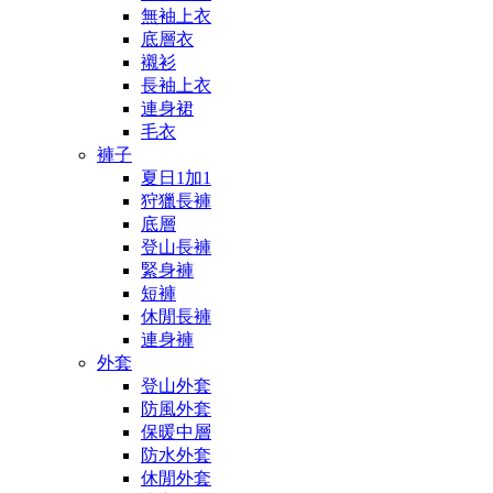
無袖上衣
底層衣
襯衫
長袖上衣
連身裙
毛衣
褲子
夏日1加1
狩獵長褲
底層
登山長褲
緊身褲
短褲
休閒長褲
連身褲
外套
登山外套
防風外套
保暖中層
防水外套
休閒外套