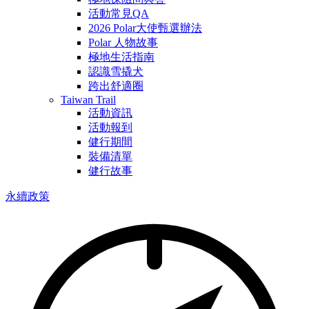
活動常見QA
2026 Polar大使甄選辦法
Polar 人物故事
極地生活指南
認識雪撬犬
跨出舒適圈
Taiwan Trail
活動資訊
活動報到
健行期間
裝備清單
健行故事
永續政策