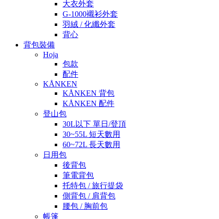
大衣外套
G-1000襯衫外套
羽絨 / 化纖外套
背心
背包裝備
Hoja
包款
配件
KÅNKEN
KÅNKEN 背包
KÅNKEN 配件
登山包
30L以下 單日/登頂
30~55L 短天數用
60~72L 長天數用
日用包
後背包
筆電背包
托特包 / 旅行提袋
側背包 / 肩背包
腰包 / 胸前包
帳篷