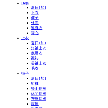
Hoja
夏日1加1
上衣
褲子
外套
連身衣
背心
上衣
夏日1加1
短袖上衣
底層衣
襯衫
長袖上衣
毛衣
褲子
夏日1加1
短褲
登山長褲
休閒長褲
狩獵長褲
底層