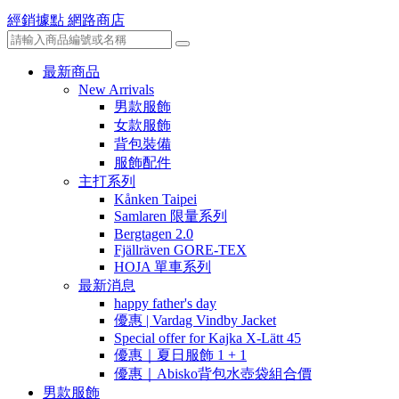
經銷據點
網路商店
最新商品
New Arrivals
男款服飾
女款服飾
背包裝備
服飾配件
主打系列
Kånken Taipei
Samlaren 限量系列
Bergtagen 2.0
Fjällräven GORE-TEX
HOJA 單車系列
最新消息
happy father's day
優惠 | Vardag Vindby Jacket
Special offer for Kajka X-Lätt 45
優惠｜夏日服飾 1 + 1
優惠｜Abisko背包水壺袋組合價
男款服飾