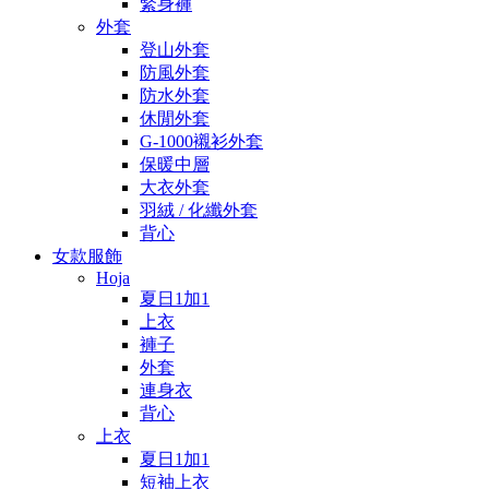
緊身褲
外套
登山外套
防風外套
防水外套
休閒外套
G-1000襯衫外套
保暖中層
大衣外套
羽絨 / 化纖外套
背心
女款服飾
Hoja
夏日1加1
上衣
褲子
外套
連身衣
背心
上衣
夏日1加1
短袖上衣