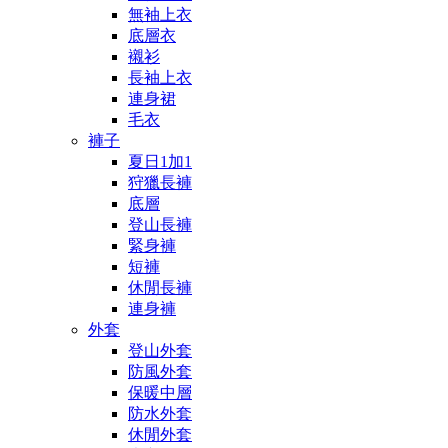
無袖上衣
底層衣
襯衫
長袖上衣
連身裙
毛衣
褲子
夏日1加1
狩獵長褲
底層
登山長褲
緊身褲
短褲
休閒長褲
連身褲
外套
登山外套
防風外套
保暖中層
防水外套
休閒外套