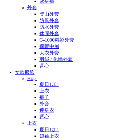
緊身褲
外套
登山外套
防風外套
防水外套
休閒外套
G-1000襯衫外套
保暖中層
大衣外套
羽絨 / 化纖外套
背心
女款服飾
Hoja
夏日1加1
上衣
褲子
外套
連身衣
背心
上衣
夏日1加1
短袖上衣