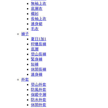
無袖上衣
底層衣
襯衫
長袖上衣
連身裙
毛衣
褲子
夏日1加1
狩獵長褲
底層
登山長褲
緊身褲
短褲
休閒長褲
連身褲
外套
登山外套
防風外套
保暖中層
防水外套
休閒外套