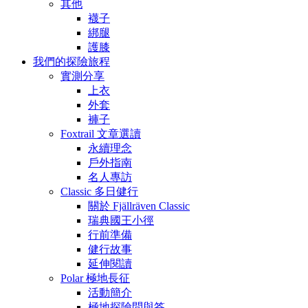
其他
襪子
綁腿
護膝
我們的探險旅程
實測分享
上衣
外套
褲子
Foxtrail 文章選讀
永續理念
戶外指南
名人專訪
Classic 多日健行
關於 Fjällräven Classic
瑞典國王小徑
行前準備
健行故事
延伸閱讀
Polar 極地長征
活動簡介
極地探險問與答