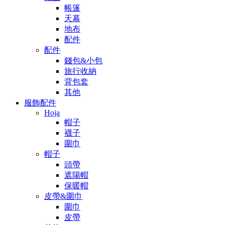
帳篷
天幕
地布
配件
配件
錢包&小包
旅行收納
背包套
其他
服飾配件
Hoja
帽子
襪子
圍巾
帽子
頭帶
遮陽帽
保暖帽
皮帶&圍巾
圍巾
皮帶