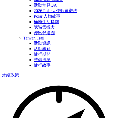
活動常見QA
2026 Polar大使甄選辦法
Polar 人物故事
極地生活指南
認識雪撬犬
跨出舒適圈
Taiwan Trail
活動資訊
活動報到
健行期間
裝備清單
健行故事
永續政策