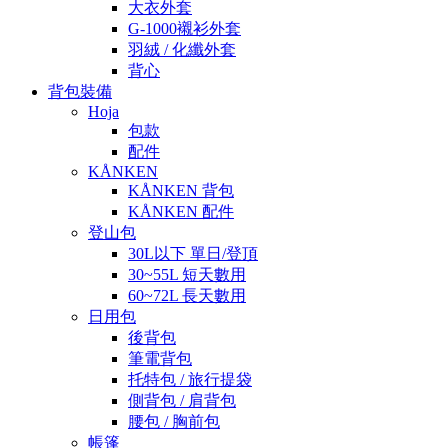
大衣外套
G-1000襯衫外套
羽絨 / 化纖外套
背心
背包裝備
Hoja
包款
配件
KÅNKEN
KÅNKEN 背包
KÅNKEN 配件
登山包
30L以下 單日/登頂
30~55L 短天數用
60~72L 長天數用
日用包
後背包
筆電背包
托特包 / 旅行提袋
側背包 / 肩背包
腰包 / 胸前包
帳篷