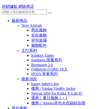
經銷據點
網路商店
最新商品
New Arrivals
男款服飾
女款服飾
背包裝備
服飾配件
主打系列
Kånken Taipei
Samlaren 限量系列
Bergtagen 2.0
Fjällräven GORE-TEX
HOJA 單車系列
最新消息
happy father's day
優惠 | Vardag Vindby Jacket
Special offer for Kajka X-Lätt 45
優惠｜夏日服飾 1 + 1
優惠｜Abisko背包水壺袋組合價
男款服飾