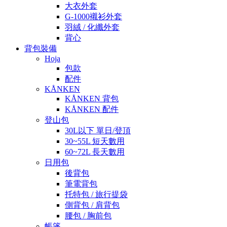
大衣外套
G-1000襯衫外套
羽絨 / 化纖外套
背心
背包裝備
Hoja
包款
配件
KÅNKEN
KÅNKEN 背包
KÅNKEN 配件
登山包
30L以下 單日/登頂
30~55L 短天數用
60~72L 長天數用
日用包
後背包
筆電背包
托特包 / 旅行提袋
側背包 / 肩背包
腰包 / 胸前包
帳篷