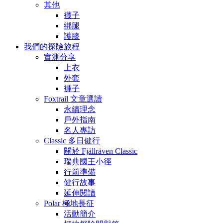
其他
襪子
綁腿
護膝
我們的探險旅程
實測分享
上衣
外套
褲子
Foxtrail 文章選讀
永續理念
戶外指南
名人專訪
Classic 多日健行
關於 Fjällräven Classic
瑞典國王小徑
行前準備
健行故事
延伸閱讀
Polar 極地長征
活動簡介