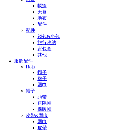
帳篷
天幕
地布
配件
配件
錢包&小包
旅行收納
背包套
其他
服飾配件
Hoja
帽子
襪子
圍巾
帽子
頭帶
遮陽帽
保暖帽
皮帶&圍巾
圍巾
皮帶