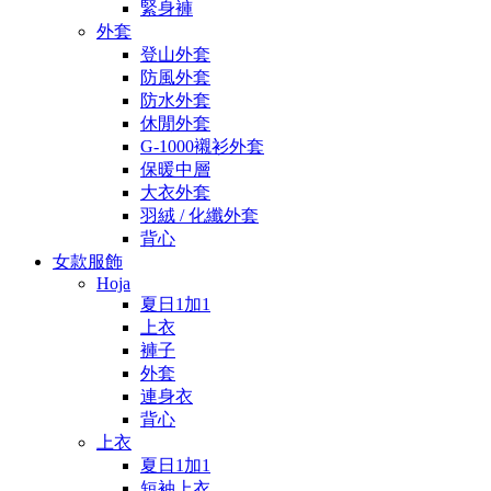
緊身褲
外套
登山外套
防風外套
防水外套
休閒外套
G-1000襯衫外套
保暖中層
大衣外套
羽絨 / 化纖外套
背心
女款服飾
Hoja
夏日1加1
上衣
褲子
外套
連身衣
背心
上衣
夏日1加1
短袖上衣