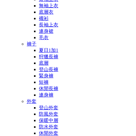
無袖上衣
底層衣
襯衫
長袖上衣
連身裙
毛衣
褲子
夏日1加1
狩獵長褲
底層
登山長褲
緊身褲
短褲
休閒長褲
連身褲
外套
登山外套
防風外套
保暖中層
防水外套
休閒外套