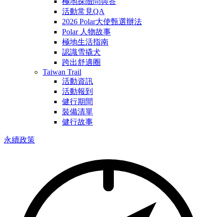
極地探險問與答
活動常見QA
2026 Polar大使甄選辦法
Polar 人物故事
極地生活指南
認識雪撬犬
跨出舒適圈
Taiwan Trail
活動資訊
活動報到
健行期間
裝備清單
健行故事
永續政策