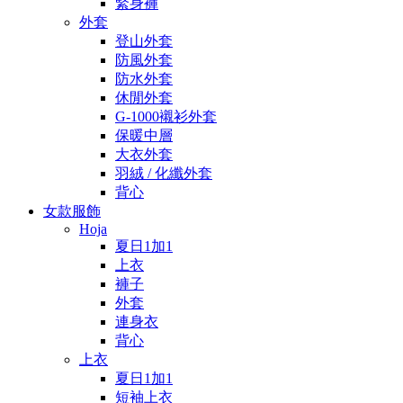
緊身褲
外套
登山外套
防風外套
防水外套
休閒外套
G-1000襯衫外套
保暖中層
大衣外套
羽絨 / 化纖外套
背心
女款服飾
Hoja
夏日1加1
上衣
褲子
外套
連身衣
背心
上衣
夏日1加1
短袖上衣