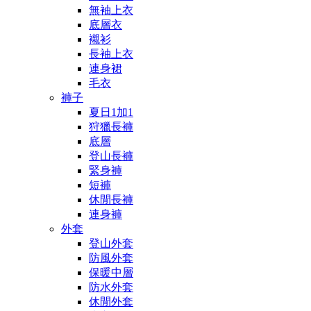
無袖上衣
底層衣
襯衫
長袖上衣
連身裙
毛衣
褲子
夏日1加1
狩獵長褲
底層
登山長褲
緊身褲
短褲
休閒長褲
連身褲
外套
登山外套
防風外套
保暖中層
防水外套
休閒外套