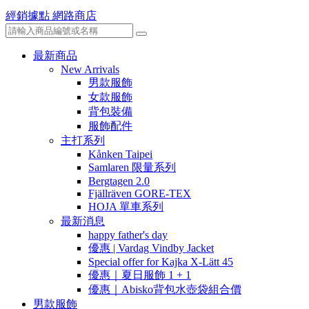
經銷據點
網路商店
最新商品
New Arrivals
男款服飾
女款服飾
背包裝備
服飾配件
主打系列
Kånken Taipei
Samlaren 限量系列
Bergtagen 2.0
Fjällräven GORE-TEX
HOJA 單車系列
最新消息
happy father's day
優惠 | Vardag Vindby Jacket
Special offer for Kajka X-Lätt 45
優惠｜夏日服飾 1 + 1
優惠｜Abisko背包水壺袋組合價
男款服飾