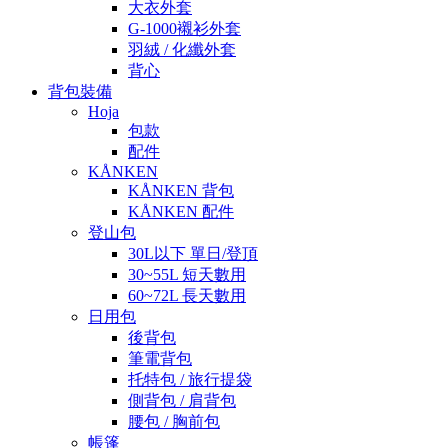
大衣外套
G-1000襯衫外套
羽絨 / 化纖外套
背心
背包裝備
Hoja
包款
配件
KÅNKEN
KÅNKEN 背包
KÅNKEN 配件
登山包
30L以下 單日/登頂
30~55L 短天數用
60~72L 長天數用
日用包
後背包
筆電背包
托特包 / 旅行提袋
側背包 / 肩背包
腰包 / 胸前包
帳篷