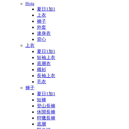
Hoja
夏日1加1
上衣
褲子
外套
連身衣
背心
上衣
夏日1加1
短袖上衣
底層衣
襯衫
長袖上衣
毛衣
褲子
夏日1加1
短褲
登山長褲
休閒長褲
狩獵長褲
底層