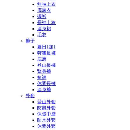
無袖上衣
底層衣
襯衫
長袖上衣
連身裙
毛衣
褲子
夏日1加1
狩獵長褲
底層
登山長褲
緊身褲
短褲
休閒長褲
連身褲
外套
登山外套
防風外套
保暖中層
防水外套
休閒外套