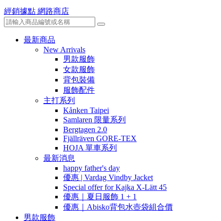
經銷據點
網路商店
最新商品
New Arrivals
男款服飾
女款服飾
背包裝備
服飾配件
主打系列
Kånken Taipei
Samlaren 限量系列
Bergtagen 2.0
Fjällräven GORE-TEX
HOJA 單車系列
最新消息
happy father's day
優惠 | Vardag Vindby Jacket
Special offer for Kajka X-Lätt 45
優惠｜夏日服飾 1 + 1
優惠｜Abisko背包水壺袋組合價
男款服飾