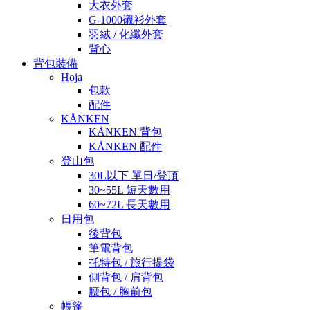
大衣外套
G-1000襯衫外套
羽絨 / 化纖外套
背心
背包裝備
Hoja
包款
配件
KÅNKEN
KÅNKEN 背包
KÅNKEN 配件
登山包
30L以下 單日/登頂
30~55L 短天數用
60~72L 長天數用
日用包
後背包
筆電背包
托特包 / 旅行提袋
側背包 / 肩背包
腰包 / 胸前包
帳篷