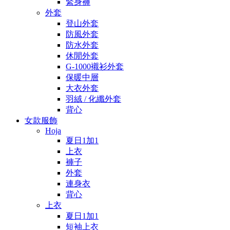
緊身褲
外套
登山外套
防風外套
防水外套
休閒外套
G-1000襯衫外套
保暖中層
大衣外套
羽絨 / 化纖外套
背心
女款服飾
Hoja
夏日1加1
上衣
褲子
外套
連身衣
背心
上衣
夏日1加1
短袖上衣