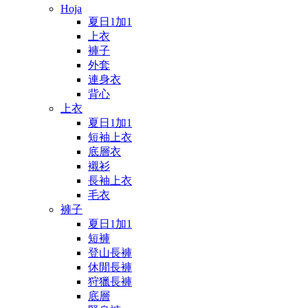
Hoja
夏日1加1
上衣
褲子
外套
連身衣
背心
上衣
夏日1加1
短袖上衣
底層衣
襯衫
長袖上衣
毛衣
褲子
夏日1加1
短褲
登山長褲
休閒長褲
狩獵長褲
底層