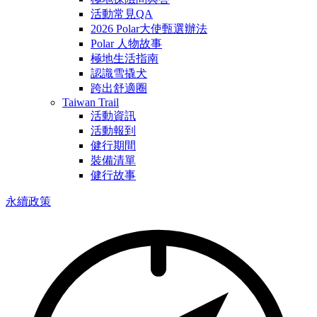
活動常見QA
2026 Polar大使甄選辦法
Polar 人物故事
極地生活指南
認識雪撬犬
跨出舒適圈
Taiwan Trail
活動資訊
活動報到
健行期間
裝備清單
健行故事
永續政策