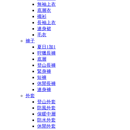
無袖上衣
底層衣
襯衫
長袖上衣
連身裙
毛衣
褲子
夏日1加1
狩獵長褲
底層
登山長褲
緊身褲
短褲
休閒長褲
連身褲
外套
登山外套
防風外套
保暖中層
防水外套
休閒外套