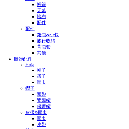
帳篷
天幕
地布
配件
配件
錢包&小包
旅行收納
背包套
其他
服飾配件
Hoja
帽子
襪子
圍巾
帽子
頭帶
遮陽帽
保暖帽
皮帶&圍巾
圍巾
皮帶