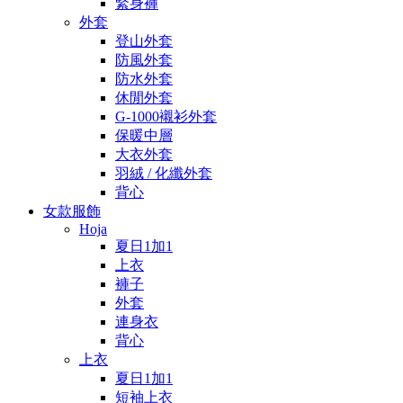
緊身褲
外套
登山外套
防風外套
防水外套
休閒外套
G-1000襯衫外套
保暖中層
大衣外套
羽絨 / 化纖外套
背心
女款服飾
Hoja
夏日1加1
上衣
褲子
外套
連身衣
背心
上衣
夏日1加1
短袖上衣