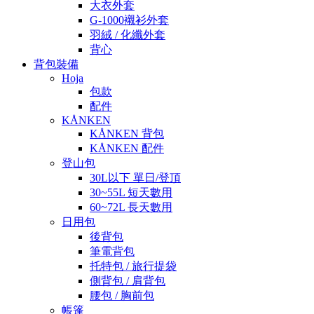
大衣外套
G-1000襯衫外套
羽絨 / 化纖外套
背心
背包裝備
Hoja
包款
配件
KÅNKEN
KÅNKEN 背包
KÅNKEN 配件
登山包
30L以下 單日/登頂
30~55L 短天數用
60~72L 長天數用
日用包
後背包
筆電背包
托特包 / 旅行提袋
側背包 / 肩背包
腰包 / 胸前包
帳篷