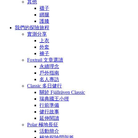
其他
襪子
綁腿
護膝
我們的探險旅程
實測分享
上衣
外套
褲子
Foxtrail 文章選讀
永續理念
戶外指南
名人專訪
Classic 多日健行
關於 Fjällräven Classic
瑞典國王小徑
行前準備
健行故事
延伸閱讀
Polar 極地長征
活動簡介
極地探險問與答