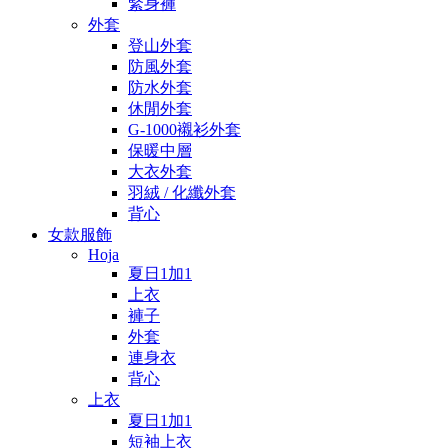
緊身褲
外套
登山外套
防風外套
防水外套
休閒外套
G-1000襯衫外套
保暖中層
大衣外套
羽絨 / 化纖外套
背心
女款服飾
Hoja
夏日1加1
上衣
褲子
外套
連身衣
背心
上衣
夏日1加1
短袖上衣