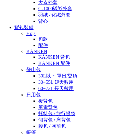
大衣外套
G-1000襯衫外套
羽絨 / 化纖外套
背心
背包裝備
Hoja
包款
配件
KÅNKEN
KÅNKEN 背包
KÅNKEN 配件
登山包
30L以下 單日/登頂
30~55L 短天數用
60~72L 長天數用
日用包
後背包
筆電背包
托特包 / 旅行提袋
側背包 / 肩背包
腰包 / 胸前包
帳篷