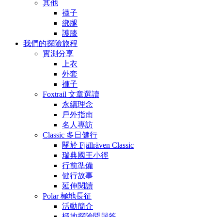
其他
襪子
綁腿
護膝
我們的探險旅程
實測分享
上衣
外套
褲子
Foxtrail 文章選讀
永續理念
戶外指南
名人專訪
Classic 多日健行
關於 Fjällräven Classic
瑞典國王小徑
行前準備
健行故事
延伸閱讀
Polar 極地長征
活動簡介
極地探險問與答