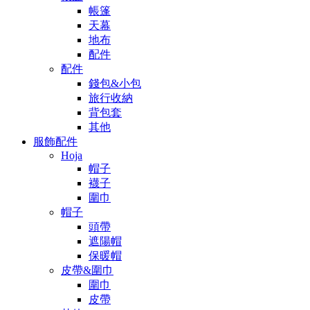
帳篷
天幕
地布
配件
配件
錢包&小包
旅行收納
背包套
其他
服飾配件
Hoja
帽子
襪子
圍巾
帽子
頭帶
遮陽帽
保暖帽
皮帶&圍巾
圍巾
皮帶