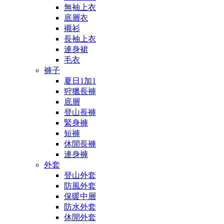
無袖上衣
底層衣
襯衫
長袖上衣
連身裙
毛衣
褲子
夏日1加1
狩獵長褲
底層
登山長褲
緊身褲
短褲
休閒長褲
連身褲
外套
登山外套
防風外套
保暖中層
防水外套
休閒外套