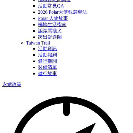
活動常見QA
2026 Polar大使甄選辦法
Polar 人物故事
極地生活指南
認識雪撬犬
跨出舒適圈
Taiwan Trail
活動資訊
活動報到
健行期間
裝備清單
健行故事
永續政策