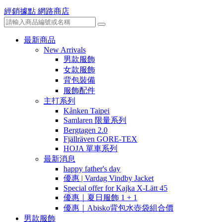
經銷據點
網路商店
最新商品
New Arrivals
男款服飾
女款服飾
背包裝備
服飾配件
主打系列
Kånken Taipei
Samlaren 限量系列
Bergtagen 2.0
Fjällräven GORE-TEX
HOJA 單車系列
最新消息
happy father's day
優惠 | Vardag Vindby Jacket
Special offer for Kajka X-Lätt 45
優惠｜夏日服飾 1 + 1
優惠｜Abisko背包水壺袋組合價
男款服飾