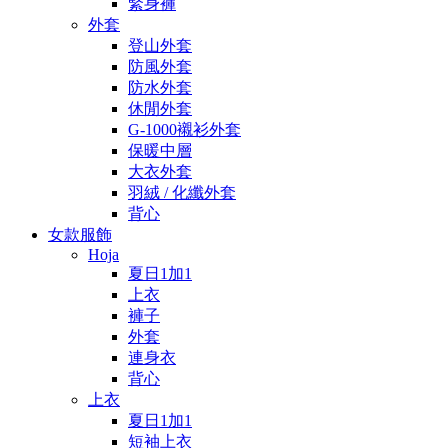
緊身褲
外套
登山外套
防風外套
防水外套
休閒外套
G-1000襯衫外套
保暖中層
大衣外套
羽絨 / 化纖外套
背心
女款服飾
Hoja
夏日1加1
上衣
褲子
外套
連身衣
背心
上衣
夏日1加1
短袖上衣