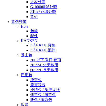
大衣外套
G-1000襯衫外套
羽絨 / 化纖外套
背心
背包裝備
Hoja
包款
配件
KÅNKEN
KÅNKEN 背包
KÅNKEN 配件
登山包
30L以下 單日/登頂
30~55L 短天數用
60~72L 長天數用
日用包
後背包
筆電背包
托特包 / 旅行提袋
側背包 / 肩背包
腰包 / 胸前包
帳篷