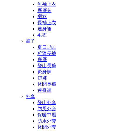
無袖上衣
底層衣
襯衫
長袖上衣
連身裙
毛衣
褲子
夏日1加1
狩獵長褲
底層
登山長褲
緊身褲
短褲
休閒長褲
連身褲
外套
登山外套
防風外套
保暖中層
防水外套
休閒外套