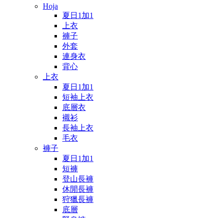
Hoja
夏日1加1
上衣
褲子
外套
連身衣
背心
上衣
夏日1加1
短袖上衣
底層衣
襯衫
長袖上衣
毛衣
褲子
夏日1加1
短褲
登山長褲
休閒長褲
狩獵長褲
底層