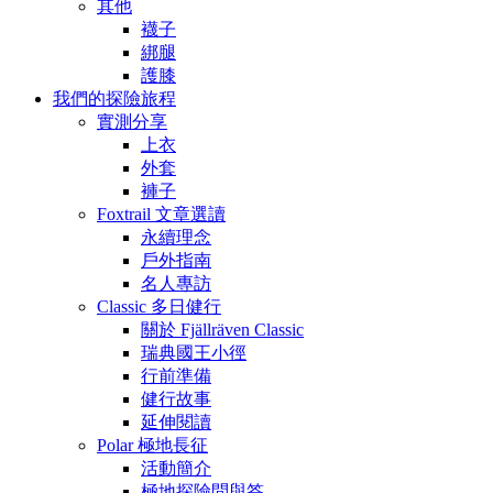
其他
襪子
綁腿
護膝
我們的探險旅程
實測分享
上衣
外套
褲子
Foxtrail 文章選讀
永續理念
戶外指南
名人專訪
Classic 多日健行
關於 Fjällräven Classic
瑞典國王小徑
行前準備
健行故事
延伸閱讀
Polar 極地長征
活動簡介
極地探險問與答