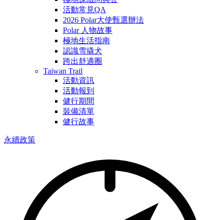
活動常見QA
2026 Polar大使甄選辦法
Polar 人物故事
極地生活指南
認識雪撬犬
跨出舒適圈
Taiwan Trail
活動資訊
活動報到
健行期間
裝備清單
健行故事
永續政策