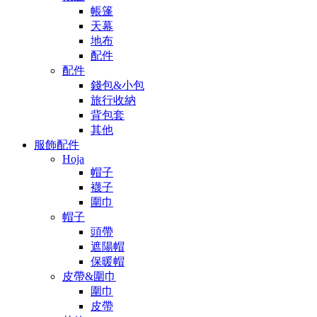
帳篷
天幕
地布
配件
配件
錢包&小包
旅行收納
背包套
其他
服飾配件
Hoja
帽子
襪子
圍巾
帽子
頭帶
遮陽帽
保暖帽
皮帶&圍巾
圍巾
皮帶