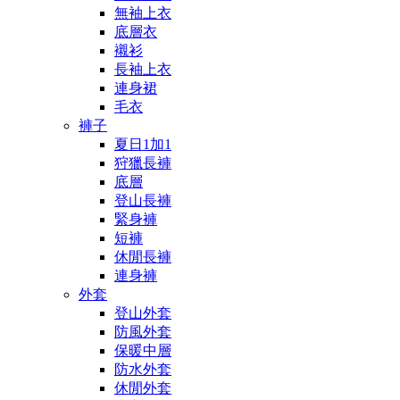
無袖上衣
底層衣
襯衫
長袖上衣
連身裙
毛衣
褲子
夏日1加1
狩獵長褲
底層
登山長褲
緊身褲
短褲
休閒長褲
連身褲
外套
登山外套
防風外套
保暖中層
防水外套
休閒外套