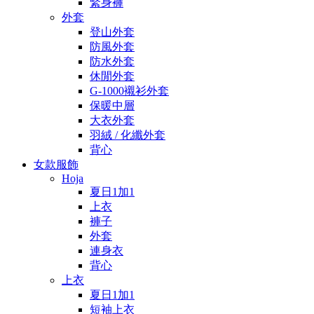
緊身褲
外套
登山外套
防風外套
防水外套
休閒外套
G-1000襯衫外套
保暖中層
大衣外套
羽絨 / 化纖外套
背心
女款服飾
Hoja
夏日1加1
上衣
褲子
外套
連身衣
背心
上衣
夏日1加1
短袖上衣