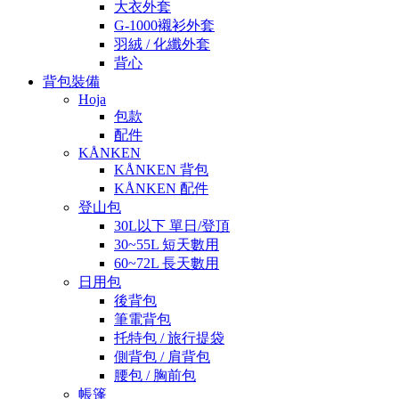
大衣外套
G-1000襯衫外套
羽絨 / 化纖外套
背心
背包裝備
Hoja
包款
配件
KÅNKEN
KÅNKEN 背包
KÅNKEN 配件
登山包
30L以下 單日/登頂
30~55L 短天數用
60~72L 長天數用
日用包
後背包
筆電背包
托特包 / 旅行提袋
側背包 / 肩背包
腰包 / 胸前包
帳篷