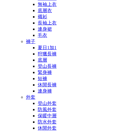
無袖上衣
底層衣
襯衫
長袖上衣
連身裙
毛衣
褲子
夏日1加1
狩獵長褲
底層
登山長褲
緊身褲
短褲
休閒長褲
連身褲
外套
登山外套
防風外套
保暖中層
防水外套
休閒外套