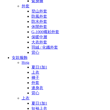
緊身褲
外套
登山外套
防風外套
防水外套
休閒外套
G-1000襯衫外套
保暖中層
大衣外套
羽絨 / 化纖外套
背心
女款服飾
Hoja
夏日1加1
上衣
褲子
外套
連身衣
背心
上衣
夏日1加1
短袖上衣