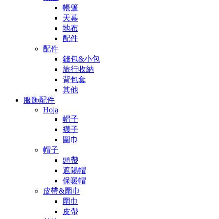
帳篷
天幕
地布
配件
配件
錢包&小包
旅行收納
背包套
其他
服飾配件
Hoja
帽子
襪子
圍巾
帽子
頭帶
遮陽帽
保暖帽
皮帶&圍巾
圍巾
皮帶