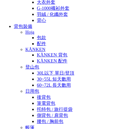
大衣外套
G-1000襯衫外套
羽絨 / 化纖外套
背心
背包裝備
Hoja
包款
配件
KÅNKEN
KÅNKEN 背包
KÅNKEN 配件
登山包
30L以下 單日/登頂
30~55L 短天數用
60~72L 長天數用
日用包
後背包
筆電背包
托特包 / 旅行提袋
側背包 / 肩背包
腰包 / 胸前包
帳篷