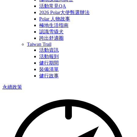
活動常見QA
2026 Polar大使甄選辦法
Polar 人物故事
極地生活指南
認識雪撬犬
跨出舒適圈
Taiwan Trail
活動資訊
活動報到
健行期間
裝備清單
健行故事
永續政策