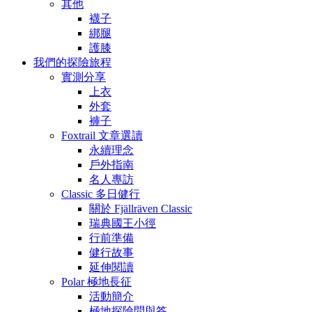
其他
襪子
綁腿
護膝
我們的探險旅程
實測分享
上衣
外套
褲子
Foxtrail 文章選讀
永續理念
戶外指南
名人專訪
Classic 多日健行
關於 Fjällräven Classic
瑞典國王小徑
行前準備
健行故事
延伸閱讀
Polar 極地長征
活動簡介
極地探險問與答