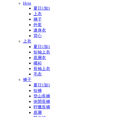
Hoja
夏日1加1
上衣
褲子
外套
連身衣
背心
上衣
夏日1加1
短袖上衣
底層衣
襯衫
長袖上衣
毛衣
褲子
夏日1加1
短褲
登山長褲
休閒長褲
狩獵長褲
底層