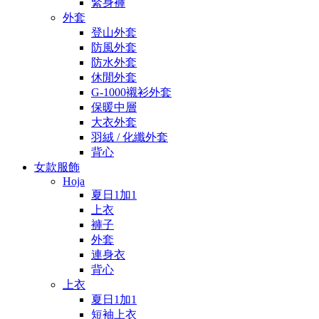
緊身褲
外套
登山外套
防風外套
防水外套
休閒外套
G-1000襯衫外套
保暖中層
大衣外套
羽絨 / 化纖外套
背心
女款服飾
Hoja
夏日1加1
上衣
褲子
外套
連身衣
背心
上衣
夏日1加1
短袖上衣