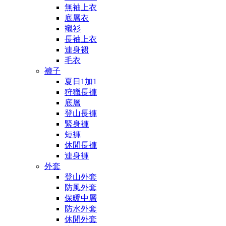
無袖上衣
底層衣
襯衫
長袖上衣
連身裙
毛衣
褲子
夏日1加1
狩獵長褲
底層
登山長褲
緊身褲
短褲
休閒長褲
連身褲
外套
登山外套
防風外套
保暖中層
防水外套
休閒外套