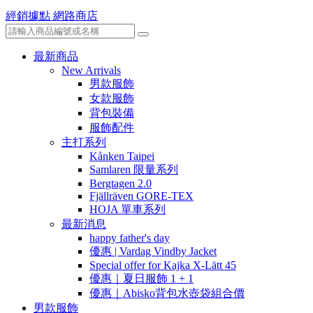
經銷據點
網路商店
最新商品
New Arrivals
男款服飾
女款服飾
背包裝備
服飾配件
主打系列
Kånken Taipei
Samlaren 限量系列
Bergtagen 2.0
Fjällräven GORE-TEX
HOJA 單車系列
最新消息
happy father's day
優惠 | Vardag Vindby Jacket
Special offer for Kajka X-Lätt 45
優惠｜夏日服飾 1 + 1
優惠｜Abisko背包水壺袋組合價
男款服飾