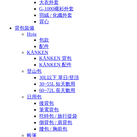
大衣外套
G-1000襯衫外套
羽絨 / 化纖外套
背心
背包裝備
Hoja
包款
配件
KÅNKEN
KÅNKEN 背包
KÅNKEN 配件
登山包
30L以下 單日/登頂
30~55L 短天數用
60~72L 長天數用
日用包
後背包
筆電背包
托特包 / 旅行提袋
側背包 / 肩背包
腰包 / 胸前包
帳篷