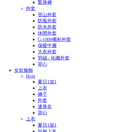
緊身褲
外套
登山外套
防風外套
防水外套
休閒外套
G-1000襯衫外套
保暖中層
大衣外套
羽絨 / 化纖外套
背心
女款服飾
Hoja
夏日1加1
上衣
褲子
外套
連身衣
背心
上衣
夏日1加1
短袖上衣