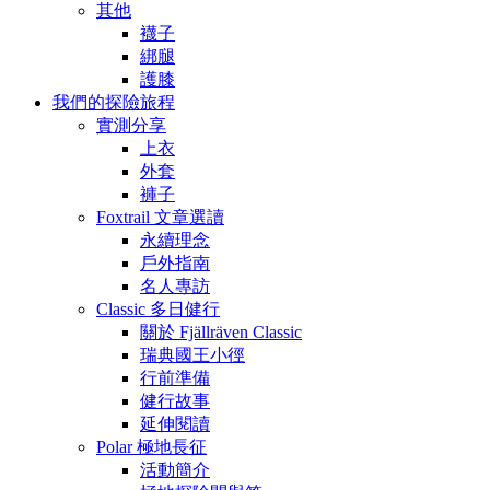
其他
襪子
綁腿
護膝
我們的探險旅程
實測分享
上衣
外套
褲子
Foxtrail 文章選讀
永續理念
戶外指南
名人專訪
Classic 多日健行
關於 Fjällräven Classic
瑞典國王小徑
行前準備
健行故事
延伸閱讀
Polar 極地長征
活動簡介