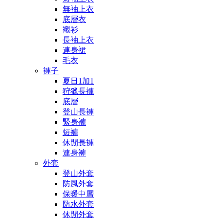
無袖上衣
底層衣
襯衫
長袖上衣
連身裙
毛衣
褲子
夏日1加1
狩獵長褲
底層
登山長褲
緊身褲
短褲
休閒長褲
連身褲
外套
登山外套
防風外套
保暖中層
防水外套
休閒外套