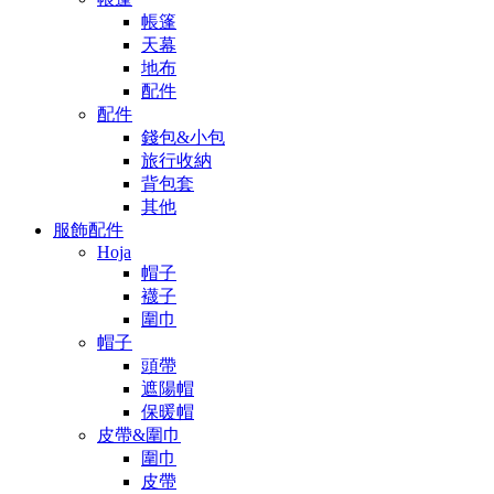
帳篷
天幕
地布
配件
配件
錢包&小包
旅行收納
背包套
其他
服飾配件
Hoja
帽子
襪子
圍巾
帽子
頭帶
遮陽帽
保暖帽
皮帶&圍巾
圍巾
皮帶