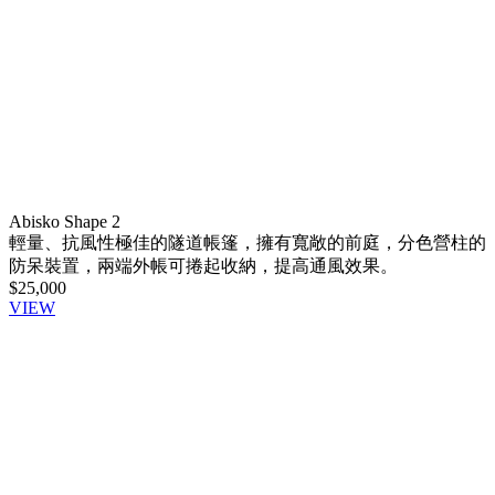
Abisko Shape 2
輕量、抗風性極佳的隧道帳篷，擁有寬敞的前庭，分色營柱的
防呆裝置，兩端外帳可捲起收納，提高通風效果。
$25,000
VIEW