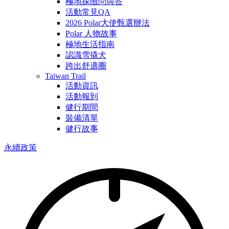
極地探險問與答
活動常見QA
2026 Polar大使甄選辦法
Polar 人物故事
極地生活指南
認識雪撬犬
跨出舒適圈
Taiwan Trail
活動資訊
活動報到
健行期間
裝備清單
健行故事
永續政策