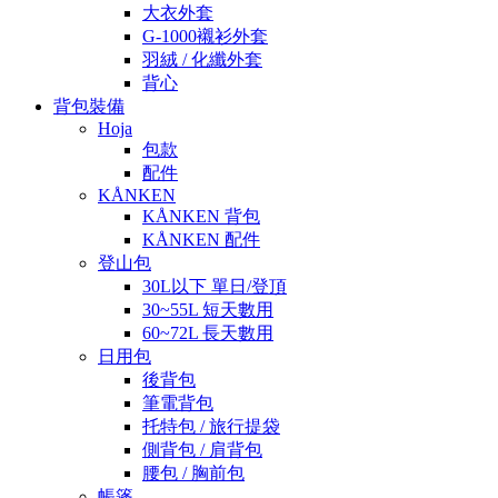
大衣外套
G-1000襯衫外套
羽絨 / 化纖外套
背心
背包裝備
Hoja
包款
配件
KÅNKEN
KÅNKEN 背包
KÅNKEN 配件
登山包
30L以下 單日/登頂
30~55L 短天數用
60~72L 長天數用
日用包
後背包
筆電背包
托特包 / 旅行提袋
側背包 / 肩背包
腰包 / 胸前包
帳篷