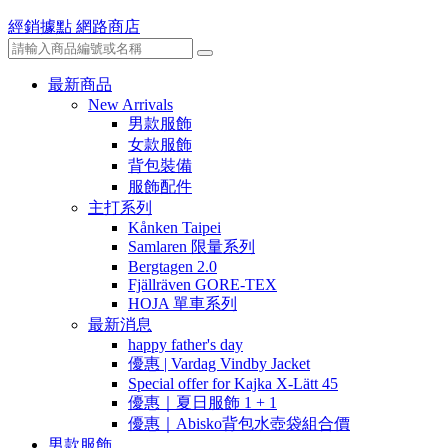
經銷據點
網路商店
最新商品
New Arrivals
男款服飾
女款服飾
背包裝備
服飾配件
主打系列
Kånken Taipei
Samlaren 限量系列
Bergtagen 2.0
Fjällräven GORE-TEX
HOJA 單車系列
最新消息
happy father's day
優惠 | Vardag Vindby Jacket
Special offer for Kajka X-Lätt 45
優惠｜夏日服飾 1 + 1
優惠｜Abisko背包水壺袋組合價
男款服飾