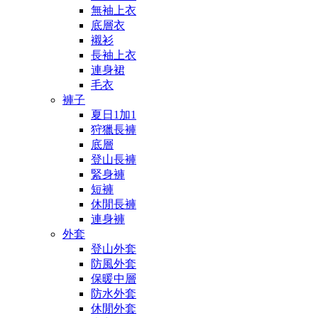
無袖上衣
底層衣
襯衫
長袖上衣
連身裙
毛衣
褲子
夏日1加1
狩獵長褲
底層
登山長褲
緊身褲
短褲
休閒長褲
連身褲
外套
登山外套
防風外套
保暖中層
防水外套
休閒外套