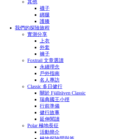
其他
襪子
綁腿
護膝
我們的探險旅程
實測分享
上衣
外套
褲子
Foxtrail 文章選讀
永續理念
戶外指南
名人專訪
Classic 多日健行
關於 Fjällräven Classic
瑞典國王小徑
行前準備
健行故事
延伸閱讀
Polar 極地長征
活動簡介
極地探險問與答