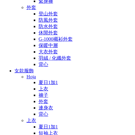
緊身褲
外套
登山外套
防風外套
防水外套
休閒外套
G-1000襯衫外套
保暖中層
大衣外套
羽絨 / 化纖外套
背心
女款服飾
Hoja
夏日1加1
上衣
褲子
外套
連身衣
背心
上衣
夏日1加1
短袖上衣