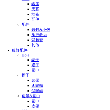
帳篷
天幕
地布
配件
配件
錢包&小包
旅行收納
背包套
其他
服飾配件
Hoja
帽子
襪子
圍巾
帽子
頭帶
遮陽帽
保暖帽
皮帶&圍巾
圍巾
皮帶