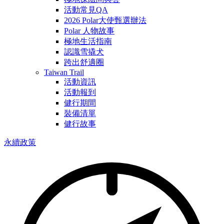
活動常見QA
2026 Polar大使甄選辦法
Polar 人物故事
極地生活指南
認識雪撬犬
跨出舒適圈
Taiwan Trail
活動資訊
活動報到
健行期間
裝備清單
健行故事
永續政策