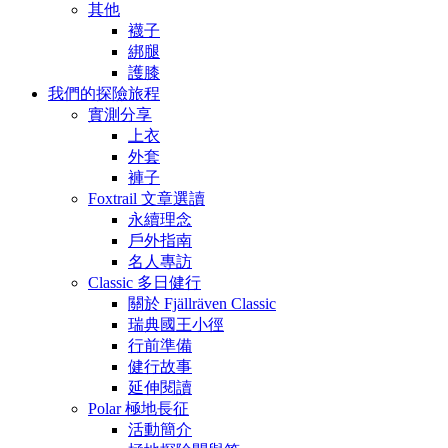
其他
襪子
綁腿
護膝
我們的探險旅程
實測分享
上衣
外套
褲子
Foxtrail 文章選讀
永續理念
戶外指南
名人專訪
Classic 多日健行
關於 Fjällräven Classic
瑞典國王小徑
行前準備
健行故事
延伸閱讀
Polar 極地長征
活動簡介