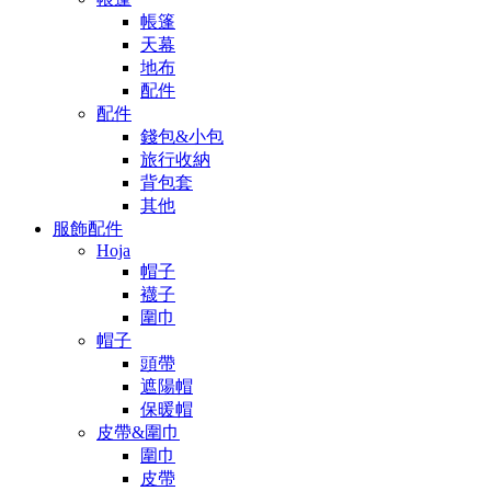
帳篷
天幕
地布
配件
配件
錢包&小包
旅行收納
背包套
其他
服飾配件
Hoja
帽子
襪子
圍巾
帽子
頭帶
遮陽帽
保暖帽
皮帶&圍巾
圍巾
皮帶