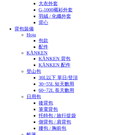
大衣外套
G-1000襯衫外套
羽絨 / 化纖外套
背心
背包裝備
Hoja
包款
配件
KÅNKEN
KÅNKEN 背包
KÅNKEN 配件
登山包
30L以下 單日/登頂
30~55L 短天數用
60~72L 長天數用
日用包
後背包
筆電背包
托特包 / 旅行提袋
側背包 / 肩背包
腰包 / 胸前包
帳篷