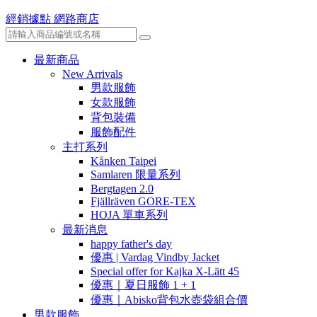
經銷據點
網路商店
最新商品
New Arrivals
男款服飾
女款服飾
背包裝備
服飾配件
主打系列
Kånken Taipei
Samlaren 限量系列
Bergtagen 2.0
Fjällräven GORE-TEX
HOJA 單車系列
最新消息
happy father's day
優惠 | Vardag Vindby Jacket
Special offer for Kajka X-Lätt 45
優惠｜夏日服飾 1 + 1
優惠｜Abisko背包水壺袋組合價
男款服飾