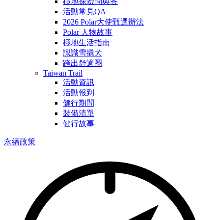
極地探險問與答
活動常見QA
2026 Polar大使甄選辦法
Polar 人物故事
極地生活指南
認識雪撬犬
跨出舒適圈
Taiwan Trail
活動資訊
活動報到
健行期間
裝備清單
健行故事
永續政策