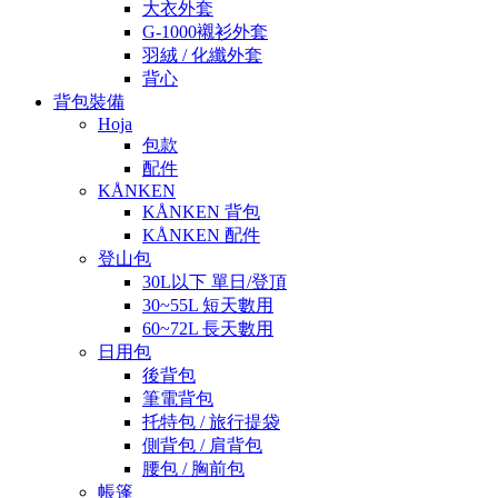
大衣外套
G-1000襯衫外套
羽絨 / 化纖外套
背心
背包裝備
Hoja
包款
配件
KÅNKEN
KÅNKEN 背包
KÅNKEN 配件
登山包
30L以下 單日/登頂
30~55L 短天數用
60~72L 長天數用
日用包
後背包
筆電背包
托特包 / 旅行提袋
側背包 / 肩背包
腰包 / 胸前包
帳篷