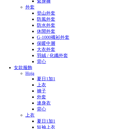
緊身褲
外套
登山外套
防風外套
防水外套
休閒外套
G-1000襯衫外套
保暖中層
大衣外套
羽絨 / 化纖外套
背心
女款服飾
Hoja
夏日1加1
上衣
褲子
外套
連身衣
背心
上衣
夏日1加1
短袖上衣