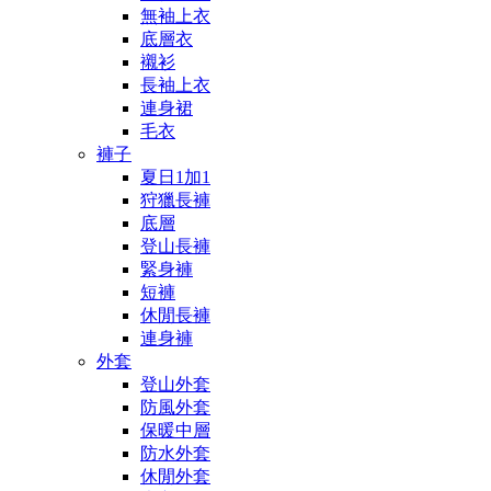
無袖上衣
底層衣
襯衫
長袖上衣
連身裙
毛衣
褲子
夏日1加1
狩獵長褲
底層
登山長褲
緊身褲
短褲
休閒長褲
連身褲
外套
登山外套
防風外套
保暖中層
防水外套
休閒外套