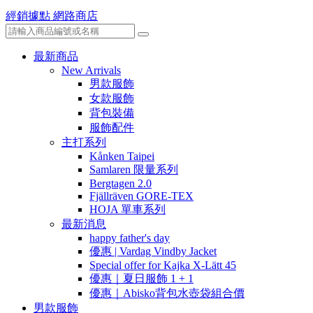
經銷據點
網路商店
最新商品
New Arrivals
男款服飾
女款服飾
背包裝備
服飾配件
主打系列
Kånken Taipei
Samlaren 限量系列
Bergtagen 2.0
Fjällräven GORE-TEX
HOJA 單車系列
最新消息
happy father's day
優惠 | Vardag Vindby Jacket
Special offer for Kajka X-Lätt 45
優惠｜夏日服飾 1 + 1
優惠｜Abisko背包水壺袋組合價
男款服飾