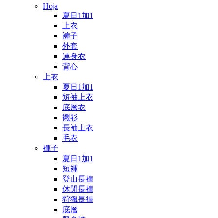
Hoja
夏日1加1
上衣
褲子
外套
連身衣
背心
上衣
夏日1加1
短袖上衣
底層衣
襯衫
長袖上衣
毛衣
褲子
夏日1加1
短褲
登山長褲
休閒長褲
狩獵長褲
底層