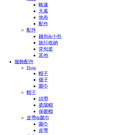
帳篷
天幕
地布
配件
配件
錢包&小包
旅行收納
背包套
其他
服飾配件
Hoja
帽子
襪子
圍巾
帽子
頭帶
遮陽帽
保暖帽
皮帶&圍巾
圍巾
皮帶