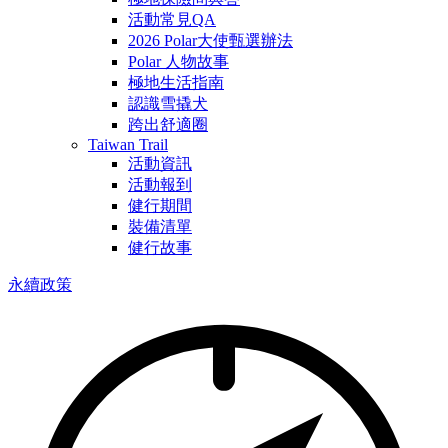
活動常見QA
2026 Polar大使甄選辦法
Polar 人物故事
極地生活指南
認識雪撬犬
跨出舒適圈
Taiwan Trail
活動資訊
活動報到
健行期間
裝備清單
健行故事
永續政策