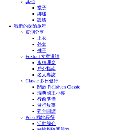
其他
襪子
綁腿
護膝
我們的探險旅程
實測分享
上衣
外套
褲子
Foxtrail 文章選讀
永續理念
戶外指南
名人專訪
Classic 多日健行
關於 Fjällräven Classic
瑞典國王小徑
行前準備
健行故事
延伸閱讀
Polar 極地長征
活動簡介
極地探險問與答