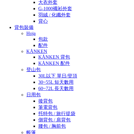
大衣外套
G-1000襯衫外套
羽絨 / 化纖外套
背心
背包裝備
Hoja
包款
配件
KÅNKEN
KÅNKEN 背包
KÅNKEN 配件
登山包
30L以下 單日/登頂
30~55L 短天數用
60~72L 長天數用
日用包
後背包
筆電背包
托特包 / 旅行提袋
側背包 / 肩背包
腰包 / 胸前包
帳篷