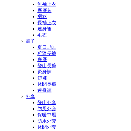
無袖上衣
底層衣
襯衫
長袖上衣
連身裙
毛衣
褲子
夏日1加1
狩獵長褲
底層
登山長褲
緊身褲
短褲
休閒長褲
連身褲
外套
登山外套
防風外套
保暖中層
防水外套
休閒外套