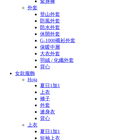
緊身褲
外套
登山外套
防風外套
防水外套
休閒外套
G-1000襯衫外套
保暖中層
大衣外套
羽絨 / 化纖外套
背心
女款服飾
Hoja
夏日1加1
上衣
褲子
外套
連身衣
背心
上衣
夏日1加1
短袖上衣