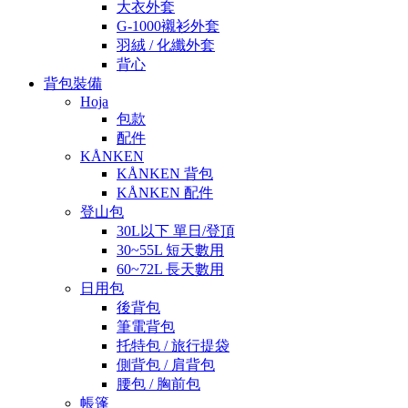
大衣外套
G-1000襯衫外套
羽絨 / 化纖外套
背心
背包裝備
Hoja
包款
配件
KÅNKEN
KÅNKEN 背包
KÅNKEN 配件
登山包
30L以下 單日/登頂
30~55L 短天數用
60~72L 長天數用
日用包
後背包
筆電背包
托特包 / 旅行提袋
側背包 / 肩背包
腰包 / 胸前包
帳篷