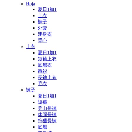
Hoja
夏日1加1
上衣
褲子
外套
連身衣
背心
上衣
夏日1加1
短袖上衣
底層衣
襯衫
長袖上衣
毛衣
褲子
夏日1加1
短褲
登山長褲
休閒長褲
狩獵長褲
底層