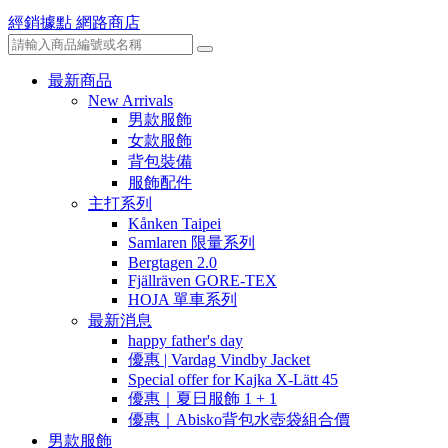
經銷據點
網路商店
最新商品
New Arrivals
男款服飾
女款服飾
背包裝備
服飾配件
主打系列
Kånken Taipei
Samlaren 限量系列
Bergtagen 2.0
Fjällräven GORE-TEX
HOJA 單車系列
最新消息
happy father's day
優惠 | Vardag Vindby Jacket
Special offer for Kajka X-Lätt 45
優惠｜夏日服飾 1 + 1
優惠｜Abisko背包水壺袋組合價
男款服飾