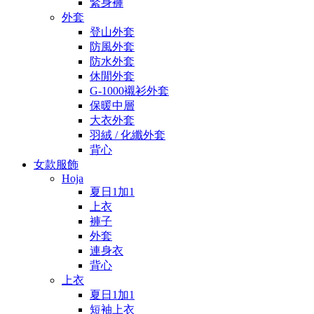
緊身褲
外套
登山外套
防風外套
防水外套
休閒外套
G-1000襯衫外套
保暖中層
大衣外套
羽絨 / 化纖外套
背心
女款服飾
Hoja
夏日1加1
上衣
褲子
外套
連身衣
背心
上衣
夏日1加1
短袖上衣