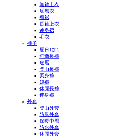
無袖上衣
底層衣
襯衫
長袖上衣
連身裙
毛衣
褲子
夏日1加1
狩獵長褲
底層
登山長褲
緊身褲
短褲
休閒長褲
連身褲
外套
登山外套
防風外套
保暖中層
防水外套
休閒外套