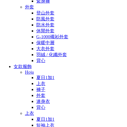
緊身褲
外套
登山外套
防風外套
防水外套
休閒外套
G-1000襯衫外套
保暖中層
大衣外套
羽絨 / 化纖外套
背心
女款服飾
Hoja
夏日1加1
上衣
褲子
外套
連身衣
背心
上衣
夏日1加1
短袖上衣