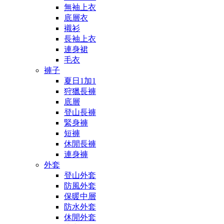
無袖上衣
底層衣
襯衫
長袖上衣
連身裙
毛衣
褲子
夏日1加1
狩獵長褲
底層
登山長褲
緊身褲
短褲
休閒長褲
連身褲
外套
登山外套
防風外套
保暖中層
防水外套
休閒外套