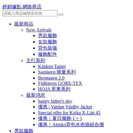
經銷據點
網路商店
最新商品
New Arrivals
男款服飾
女款服飾
背包裝備
服飾配件
主打系列
Kånken Taipei
Samlaren 限量系列
Bergtagen 2.0
Fjällräven GORE-TEX
HOJA 單車系列
最新消息
happy father's day
優惠 | Vardag Vindby Jacket
Special offer for Kajka X-Lätt 45
優惠｜夏日服飾 1 + 1
優惠｜Abisko背包水壺袋組合價
男款服飾