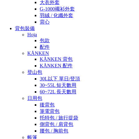
大衣外套
G-1000襯衫外套
羽絨 / 化纖外套
背心
背包裝備
Hoja
包款
配件
KÅNKEN
KÅNKEN 背包
KÅNKEN 配件
登山包
30L以下 單日/登頂
30~55L 短天數用
60~72L 長天數用
日用包
後背包
筆電背包
托特包 / 旅行提袋
側背包 / 肩背包
腰包 / 胸前包
帳篷