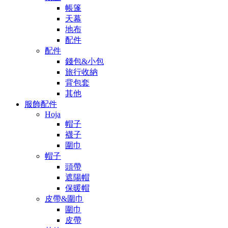
帳篷
天幕
地布
配件
配件
錢包&小包
旅行收納
背包套
其他
服飾配件
Hoja
帽子
襪子
圍巾
帽子
頭帶
遮陽帽
保暖帽
皮帶&圍巾
圍巾
皮帶