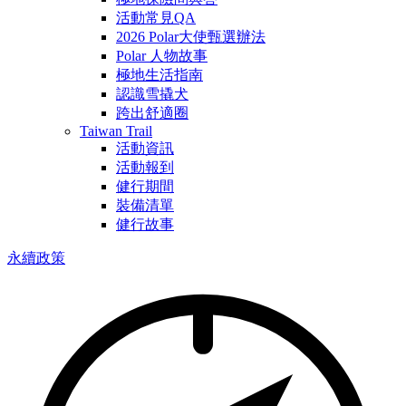
活動常見QA
2026 Polar大使甄選辦法
Polar 人物故事
極地生活指南
認識雪撬犬
跨出舒適圈
Taiwan Trail
活動資訊
活動報到
健行期間
裝備清單
健行故事
永續政策