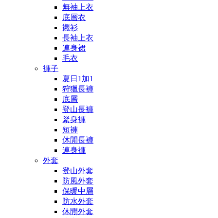
無袖上衣
底層衣
襯衫
長袖上衣
連身裙
毛衣
褲子
夏日1加1
狩獵長褲
底層
登山長褲
緊身褲
短褲
休閒長褲
連身褲
外套
登山外套
防風外套
保暖中層
防水外套
休閒外套