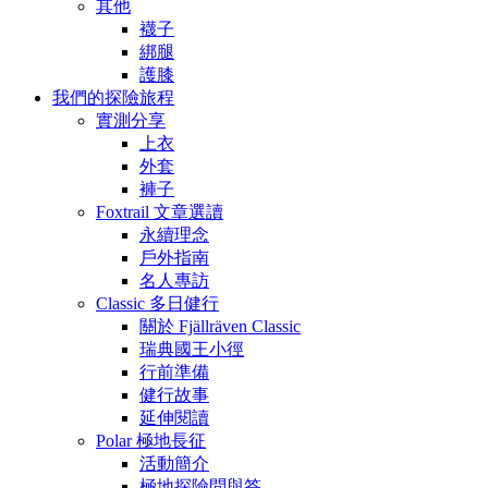
其他
襪子
綁腿
護膝
我們的探險旅程
實測分享
上衣
外套
褲子
Foxtrail 文章選讀
永續理念
戶外指南
名人專訪
Classic 多日健行
關於 Fjällräven Classic
瑞典國王小徑
行前準備
健行故事
延伸閱讀
Polar 極地長征
活動簡介
極地探險問與答