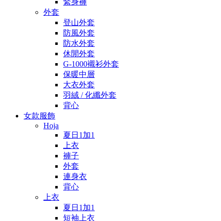
緊身褲
外套
登山外套
防風外套
防水外套
休閒外套
G-1000襯衫外套
保暖中層
大衣外套
羽絨 / 化纖外套
背心
女款服飾
Hoja
夏日1加1
上衣
褲子
外套
連身衣
背心
上衣
夏日1加1
短袖上衣