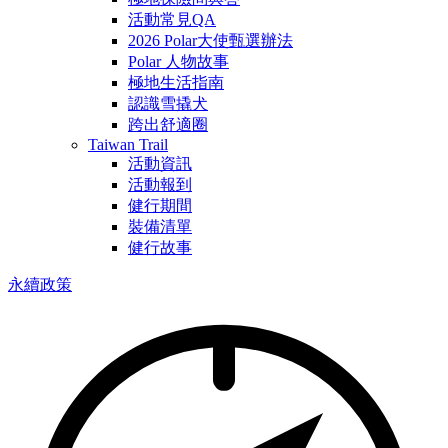
活動常見QA
2026 Polar大使甄選辦法
Polar 人物故事
極地生活指南
認識雪撬犬
跨出舒適圈
Taiwan Trail
活動資訊
活動報到
健行期間
裝備清單
健行故事
永續政策