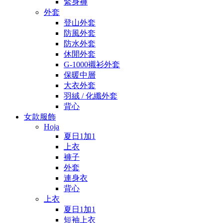
緊身褲
外套
登山外套
防風外套
防水外套
休閒外套
G-1000襯衫外套
保暖中層
大衣外套
羽絨 / 化纖外套
背心
女款服飾
Hoja
夏日1加1
上衣
褲子
外套
連身衣
背心
上衣
夏日1加1
短袖上衣