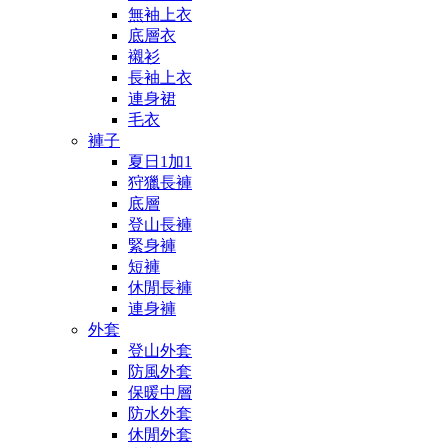
無袖上衣
底層衣
襯衫
長袖上衣
連身裙
毛衣
褲子
夏日1加1
狩獵長褲
底層
登山長褲
緊身褲
短褲
休閒長褲
連身褲
外套
登山外套
防風外套
保暖中層
防水外套
休閒外套