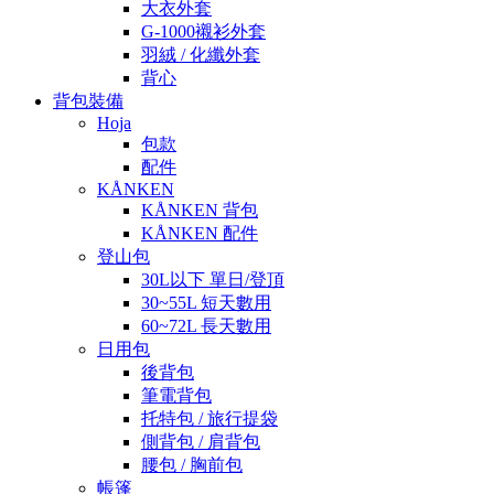
大衣外套
G-1000襯衫外套
羽絨 / 化纖外套
背心
背包裝備
Hoja
包款
配件
KÅNKEN
KÅNKEN 背包
KÅNKEN 配件
登山包
30L以下 單日/登頂
30~55L 短天數用
60~72L 長天數用
日用包
後背包
筆電背包
托特包 / 旅行提袋
側背包 / 肩背包
腰包 / 胸前包
帳篷