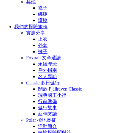
其他
襪子
綁腿
護膝
我們的探險旅程
實測分享
上衣
外套
褲子
Foxtrail 文章選讀
永續理念
戶外指南
名人專訪
Classic 多日健行
關於 Fjällräven Classic
瑞典國王小徑
行前準備
健行故事
延伸閱讀
Polar 極地長征
活動簡介
極地探險問與答