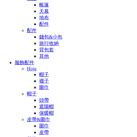
帳篷
天幕
地布
配件
配件
錢包&小包
旅行收納
背包套
其他
服飾配件
Hoja
帽子
襪子
圍巾
帽子
頭帶
遮陽帽
保暖帽
皮帶&圍巾
圍巾
皮帶