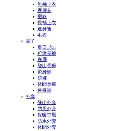
無袖上衣
底層衣
襯衫
長袖上衣
連身裙
毛衣
褲子
夏日1加1
狩獵長褲
底層
登山長褲
緊身褲
短褲
休閒長褲
連身褲
外套
登山外套
防風外套
保暖中層
防水外套
休閒外套