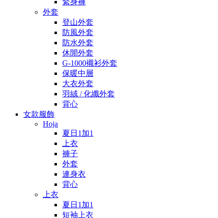
緊身褲
外套
登山外套
防風外套
防水外套
休閒外套
G-1000襯衫外套
保暖中層
大衣外套
羽絨 / 化纖外套
背心
女款服飾
Hoja
夏日1加1
上衣
褲子
外套
連身衣
背心
上衣
夏日1加1
短袖上衣