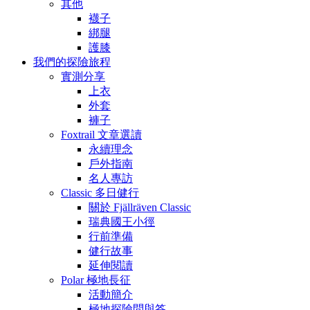
其他
襪子
綁腿
護膝
我們的探險旅程
實測分享
上衣
外套
褲子
Foxtrail 文章選讀
永續理念
戶外指南
名人專訪
Classic 多日健行
關於 Fjällräven Classic
瑞典國王小徑
行前準備
健行故事
延伸閱讀
Polar 極地長征
活動簡介
極地探險問與答