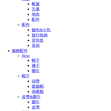
帳篷
天幕
地布
配件
配件
錢包&小包
旅行收納
背包套
其他
服飾配件
Hoja
帽子
襪子
圍巾
帽子
頭帶
遮陽帽
保暖帽
皮帶&圍巾
圍巾
皮帶