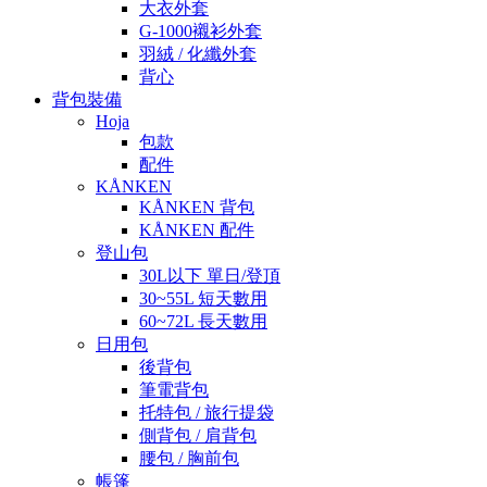
大衣外套
G-1000襯衫外套
羽絨 / 化纖外套
背心
背包裝備
Hoja
包款
配件
KÅNKEN
KÅNKEN 背包
KÅNKEN 配件
登山包
30L以下 單日/登頂
30~55L 短天數用
60~72L 長天數用
日用包
後背包
筆電背包
托特包 / 旅行提袋
側背包 / 肩背包
腰包 / 胸前包
帳篷