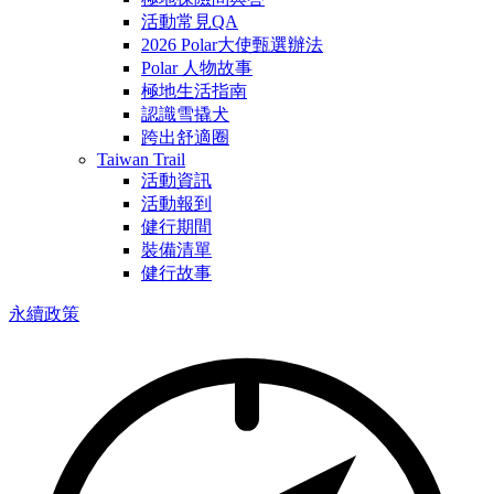
活動常見QA
2026 Polar大使甄選辦法
Polar 人物故事
極地生活指南
認識雪撬犬
跨出舒適圈
Taiwan Trail
活動資訊
活動報到
健行期間
裝備清單
健行故事
永續政策