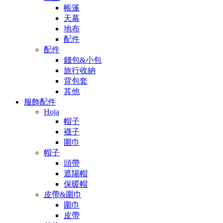
帳篷
天幕
地布
配件
配件
錢包&小包
旅行收納
背包套
其他
服飾配件
Hoja
帽子
襪子
圍巾
帽子
頭帶
遮陽帽
保暖帽
皮帶&圍巾
圍巾
皮帶