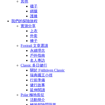
其他
襪子
綁腿
護膝
我們的探險旅程
實測分享
上衣
外套
褲子
Foxtrail 文章選讀
永續理念
戶外指南
名人專訪
Classic 多日健行
關於 Fjällräven Classic
瑞典國王小徑
行前準備
健行故事
延伸閱讀
Polar 極地長征
活動簡介
極地探險問與答