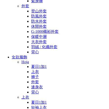
緊身褲
外套
登山外套
防風外套
防水外套
休閒外套
G-1000襯衫外套
保暖中層
大衣外套
羽絨 / 化纖外套
背心
女款服飾
Hoja
夏日1加1
上衣
褲子
外套
連身衣
背心
上衣
夏日1加1
短袖上衣