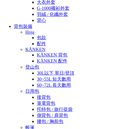
大衣外套
G-1000襯衫外套
羽絨 / 化纖外套
背心
背包裝備
Hoja
包款
配件
KÅNKEN
KÅNKEN 背包
KÅNKEN 配件
登山包
30L以下 單日/登頂
30~55L 短天數用
60~72L 長天數用
日用包
後背包
筆電背包
托特包 / 旅行提袋
側背包 / 肩背包
腰包 / 胸前包
帳篷