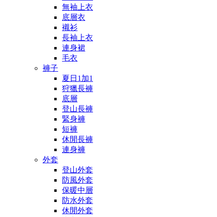
無袖上衣
底層衣
襯衫
長袖上衣
連身裙
毛衣
褲子
夏日1加1
狩獵長褲
底層
登山長褲
緊身褲
短褲
休閒長褲
連身褲
外套
登山外套
防風外套
保暖中層
防水外套
休閒外套