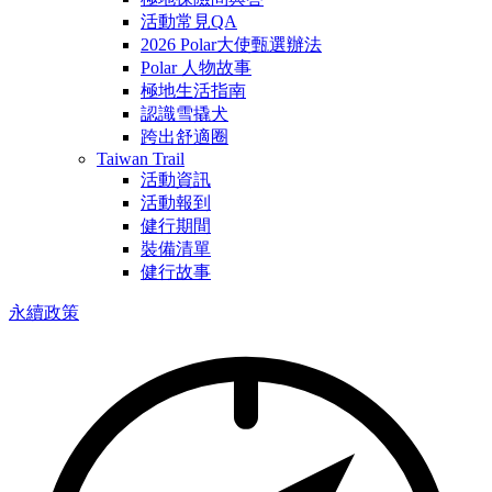
活動常見QA
2026 Polar大使甄選辦法
Polar 人物故事
極地生活指南
認識雪撬犬
跨出舒適圈
Taiwan Trail
活動資訊
活動報到
健行期間
裝備清單
健行故事
永續政策