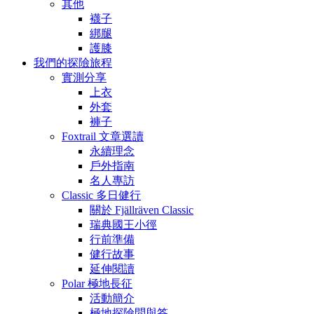
其他
襪子
綁腿
護膝
我們的探險旅程
實測分享
上衣
外套
褲子
Foxtrail 文章選讀
永續理念
戶外指南
名人專訪
Classic 多日健行
關於 Fjällräven Classic
瑞典國王小徑
行前準備
健行故事
延伸閱讀
Polar 極地長征
活動簡介
極地探險問與答