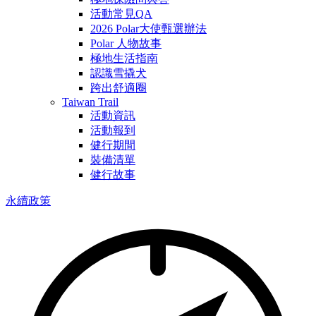
活動常見QA
2026 Polar大使甄選辦法
Polar 人物故事
極地生活指南
認識雪撬犬
跨出舒適圈
Taiwan Trail
活動資訊
活動報到
健行期間
裝備清單
健行故事
永續政策