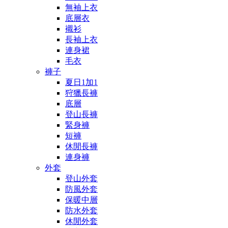
無袖上衣
底層衣
襯衫
長袖上衣
連身裙
毛衣
褲子
夏日1加1
狩獵長褲
底層
登山長褲
緊身褲
短褲
休閒長褲
連身褲
外套
登山外套
防風外套
保暖中層
防水外套
休閒外套