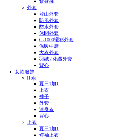
緊身褲
外套
登山外套
防風外套
防水外套
休閒外套
G-1000襯衫外套
保暖中層
大衣外套
羽絨 / 化纖外套
背心
女款服飾
Hoja
夏日1加1
上衣
褲子
外套
連身衣
背心
上衣
夏日1加1
短袖上衣