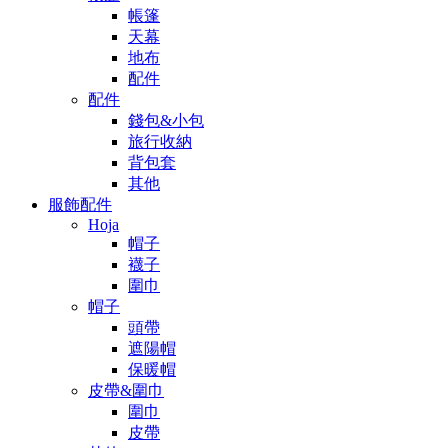
帳篷
天幕
地布
配件
配件
錢包&小包
旅行收納
背包套
其他
服飾配件
Hoja
帽子
襪子
圍巾
帽子
頭帶
遮陽帽
保暖帽
皮帶&圍巾
圍巾
皮帶