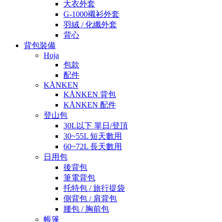
大衣外套
G-1000襯衫外套
羽絨 / 化纖外套
背心
背包裝備
Hoja
包款
配件
KÅNKEN
KÅNKEN 背包
KÅNKEN 配件
登山包
30L以下 單日/登頂
30~55L 短天數用
60~72L 長天數用
日用包
後背包
筆電背包
托特包 / 旅行提袋
側背包 / 肩背包
腰包 / 胸前包
帳篷